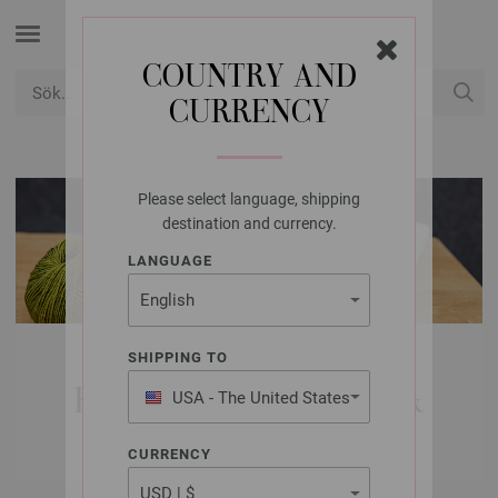
COUNTRY AND
CURRENCY
USD
Mitt konto
Please select language, shipping
destination and currency.
LANGUAGE
MODELLPAKET
SHIPPING TO
KVINNA | VÄRMARE &
USA - The United States
of America
VANTAR
CURRENCY