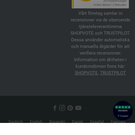
Vårt företag samlar in
recensioner via de oberoende
tjänsteleverantörerna
SHOPVOTE och TRUSTPILOT.
Dessa använder automatiska
och manuella åtgärder för att
verifiera recensioner.
Information om äktheten i
kundomdömen finns här:
SHOPVOTE
,
TRUSTPILOT
Deutsch
English
Bosanski
Dansk
Español
Français
Hrvatski
Italiano
Nederlands
Norsk
Русский
Srpski