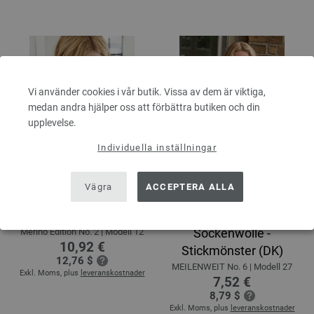
Vi använder cookies i vår butik. Vissa av dem är viktiga,
medan andra hjälper oss att förbättra butiken och din
upplevelse.
Individuella inställningar
Vägra
ACCEPTERA ALLA
VANTAR Cool Wool -
PULSVÄRMARE
Stickmönster (DK)
Landlust die
Sockenwolle -
Merino Edition No. 2 | Modell 12
10,92 €
Stickmönster (DK)
12,76 $
MEILENWEIT No. 6 | Modell 27
Exkl. Moms, plus
leveranskostnader
7,52 €
8,79 $
Exkl. Moms, plus
leveranskostnader