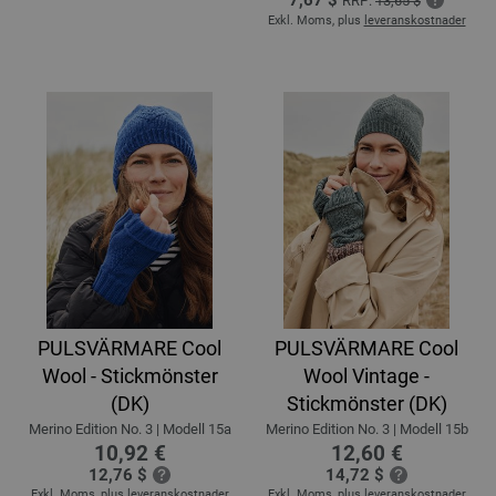
7,67 $
RRP:
13,65 $
Exkl. Moms, plus
leveranskostnader
PULSVÄRMARE Cool
PULSVÄRMARE Cool
Wool - Stickmönster
Wool Vintage -
(DK)
Stickmönster (DK)
Merino Edition No. 3 | Modell 15a
Merino Edition No. 3 | Modell 15b
10,92 €
12,60 €
12,76 $
14,72 $
Exkl. Moms, plus
leveranskostnader
Exkl. Moms, plus
leveranskostnader