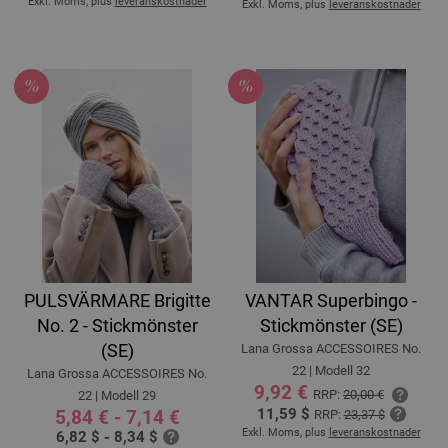
Exkl. Moms, plus
leveranskostnader
Exkl. Moms, plus
leveranskostnader
PULSVÄRMARE Brigitte
VANTAR Superbingo -
No. 2 - Stickmönster
Stickmönster (SE)
(SE)
Lana Grossa ACCESSOIRES No.
22 | Modell 32
Lana Grossa ACCESSOIRES No.
9,92 €
RRP:
20,00 €
22 | Modell 29
11,59 $
5,84 € - 7,14 €
RRP:
23,37 $
Exkl. Moms, plus
leveranskostnader
6,82 $ - 8,34 $