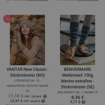
VANTAR New Classic -
BENVÄRMARE
Stickmönster (NO)
Meilenweit 100g
Merino extrafine -
LOOKBOOK No. 15 -
Herbst/Winter 2023/24 | Modell
Stickmönster (SE)
25
MEILENWEIT No. 7 | Modell 16
11,10 €
RRP:
20,04 €
8,36 €
12,97 $
RRP:
23,42 $
9,77 $