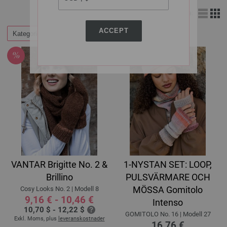
Visa:
ACCEPT
Kategorier
Filtrera efter
VANTAR Brigitte No. 2 &
1-NYSTAN SET: LOOP,
Brillino
PULSVÄRMARE OCH
MÖSSA Gomitolo
Cosy Looks No. 2 | Modell 8
9,16 € - 10,46 €
Intenso
10,70 $ - 12,22 $
GOMITOLO No. 16 | Modell 27
Exkl. Moms, plus
leveranskostnader
16,76 €