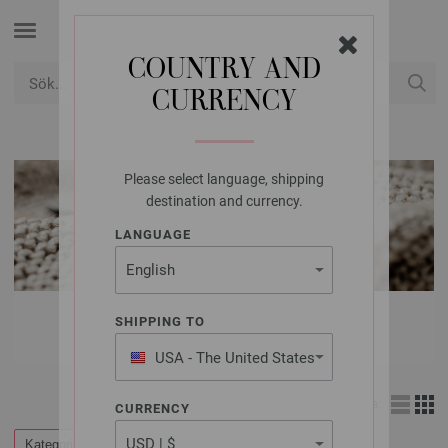
COUNTRY AND
CURRENCY
USD
Mitt konto
Please select language, shipping
destination and currency.
LANGUAGE
MODELLPAKET
SHIPPING TO
USA - The United States
of America
Visa:
CURRENCY
Kategorier
Filtrera efter