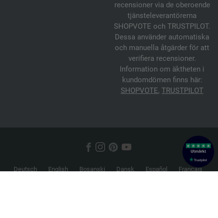
recensioner via de oberoende
tjänsteleverantörerna
SHOPVOTE och TRUSTPILOT.
Dessa använder automatiska
och manuella åtgärder för att
verifiera recensioner.
Information om äktheten i
kundomdömen finns här:
SHOPVOTE
,
TRUSTPILOT
Deutsch
English
Bosanski
Dansk
Español
Français
Hrvatski
Italiano
Nederlands
Norsk
Русский
Srpski
Suomi
Svenska
© 2026 FILATI eCommerce GmbH