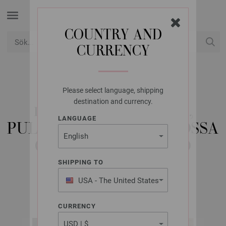
COUNTRY AND
CURRENCY
USD
Mitt konto
Please select language, shipping
LANA GROSSA
destination and currency.
1-NYSTAN SET: LOOP,
LANGUAGE
PULSVÄRMARE OCH MÖSSA
GOMITOLO INTENSO
SHIPPING TO
USA - The United States
GOMITOLO No. 16 | Modell 27
of America
CURRENCY