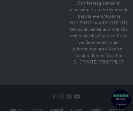
Vårt företag samlar in
recensioner via de oberoende
tjänsteleverantörerna
SHOPVOTE och TRUSTPILOT.
Dessa använder automatiska
och manuella åtgärder för att
verifiera recensioner.
Information om äktheten i
kundomdömen finns här:
SHOPVOTE
,
TRUSTPILOT
Deutsch
English
Bosanski
Dansk
Español
Français
Hrvatski
Italiano
Nederlands
Norsk
Русский
Srpski
Suomi
Svenska