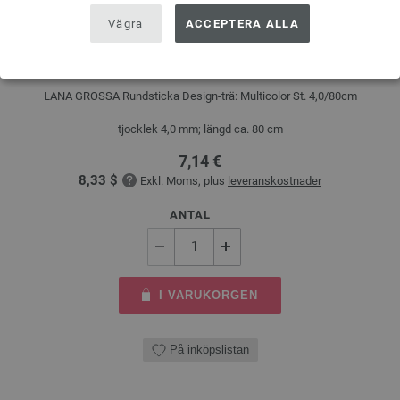
Vägra
ACCEPTERA ALLA
Rundsticka Design-trä: Multicolor St. 4,0/80cm
LANA GROSSA Rundsticka Design-trä: Multicolor St. 4,0/80cm
tjocklek 4,0 mm; längd ca. 80 cm
7,14 €
8,33 $
Exkl. Moms, plus
leveranskostnader
ANTAL
I VARUKORGEN
På inköpslistan