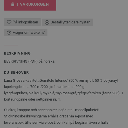
I VARUKORGEN
På inköpslistan
Beställ ytterligare nystan
Frågor om artikeln?
BESKRIVNING
BESKRIVNING (PDF) på norska
DU BEHÖVER
Lana Grossa-kvalitet „Gomitolo Intenso“ (50 % ren ny ull, 50 % polyacryl,
løpelengde = ca 700 m/200 g): 1 ­nøster = ca 200 g
lysgrå/aprikos/bleikgul/mykblå/mykrosa/grå/grège/fersken (farge 236); 1
kort rundpinne oder settpinner nr. 4.
Stickor, knappar och accessoirer ingår inte i modellpaketet!
Stickningsbeskrivningarna erhålls gratis via e-post med
leveransbekräftelsen via e-post, och kan på begäran även erhålls i