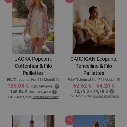
JACKA Popcorn,
CARDIGAN Ecopuno,
Cottonhair & Filo
Tencellino & Filo
Paillettes
Paillettes
FILATI Journal No. 71 | Modell 16
FILATI Journal No. 71 | Modell 19
125,08 €
62,52 € - 64,20 €
RRP:
131,04 €
72,75 $ - 74,70 $
145,54 $
RRP:
152,47 $
Exkl. Moms, plus
leveranskostnader
Exkl. Moms, plus
leveranskostnader