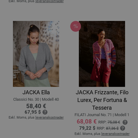
Exkl. Moms, plus
leveranskostnader
JACKA Ella
JACKA Frizzante, Filo
Lurex, Per Fortuna &
Classici No. 30 | Modell 40
58,40 €
Tessera
67,95 $
FILATI Journal No. 71 | Modell 1
Exkl. Moms, plus
leveranskostnader
68,08 €
RRP:
75,08 €
79,22 $
RRP:
87,36 $
Exkl. Moms, plus
leveranskostnader