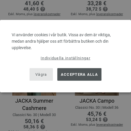
41,60 €
33,28 €
48,40 $
38,72 $
Exkl. Moms, plus
leveranskostnader
Exkl. Moms, plus
leveranskostnader
Vi använder cookies i vår butik. Vissa av dem är viktiga,
medan andra hjälper oss att förbättra butiken och din
upplevelse.
Individuella inställningar
Vägra
ACCEPTERA ALLA
JACKA Summer
JACKA Campo
Cashmere
Classici No. 30 | Modell 36
45,76 €
Classici No. 30 | Modell 30
53,24 $
50,16 €
Exkl. Moms, plus
leveranskostnader
58,36 $