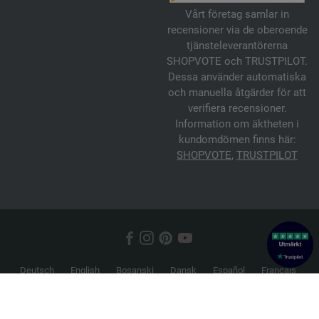
Vårt företag samlar in
recensioner via de oberoende
tjänsteleverantörerna
SHOPVOTE och TRUSTPILOT.
Dessa använder automatiska
och manuella åtgärder för att
verifiera recensioner.
Information om äktheten i
kundomdömen finns här:
SHOPVOTE
,
TRUSTPILOT
Deutsch
English
Bosanski
Dansk
Español
Français
Hrvatski
Italiano
Nederlands
Norsk
Русский
Srpski
Suomi
Svenska