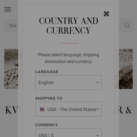
COUNTRY AND
CURRENCY
USD
Mitt konto
Please select language, shipping
destination and currency.
LANGUAGE
MODELLPAKET
SHIPPING TO
KVINNA | JACKOR, VÄSTAR &
USA - The United States
of America
MANTLAR
CURRENCY