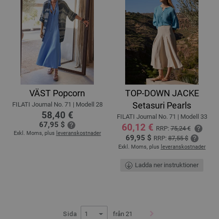
VÄST Popcorn
TOP-DOWN JACKE
Setasuri Pearls
FILATI Journal No. 71 | Modell 28
58,40 €
FILATI Journal No. 71 | Modell 33
67,95 $
60,12 €
RRP:
75,24 €
Exkl. Moms, plus
leveranskostnader
69,95 $
RRP:
87,55 $
Exkl. Moms, plus
leveranskostnader
Ladda ner instruktioner
Sida
från 21