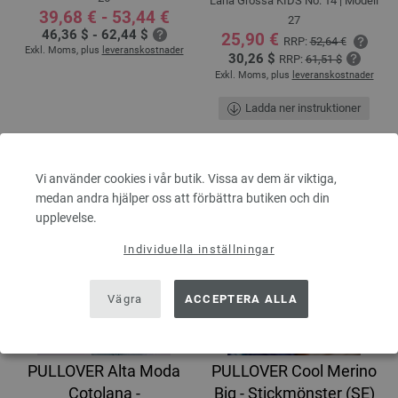
Lana Grossa KIDS No. 14 | Modell
39,68 € - 53,44 €
27
46,36 $ - 62,44 $
25,90 €
RRP:
52,64 €
Exkl. Moms, plus
leveranskostnader
30,26 $
RRP:
61,51 $
Exkl. Moms, plus
leveranskostnader
Ladda ner instruktioner
Vi använder cookies i vår butik. Vissa av dem är viktiga,
medan andra hjälper oss att förbättra butiken och din
upplevelse.
Individuella inställningar
Vägra
ACCEPTERA ALLA
PULLOVER Alta Moda
PULLOVER Cool Merino
Cotolana -
Big - Stickmönster (SE)