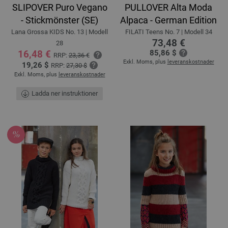
SLIPOVER Puro Vegano
PULLOVER Alta Moda
- Stickmönster (SE)
Alpaca - German Edition
Lana Grossa KIDS No. 13 | Modell
FILATI Teens No. 7 | Modell 34
73,48 €
28
16,48 €
85,86 $
RRP:
23,36 €
Exkl. Moms, plus
leveranskostnader
19,26 $
RRP:
27,30 $
Exkl. Moms, plus
leveranskostnader
Ladda ner instruktioner