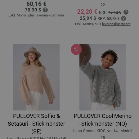
60,16 €
22
70,30 $
22,20 €
RRP:
45,12 €
Exkl. Moms, plus
leveranskostnader
25,94 $
RRP:
52,72 $
Exkl. Moms, plus
leveranskostnader
PULLOVER Soffio &
PULLOVER Cool Merino
Setasuri - Stickmönster
- Stickmönster (NO)
(SE)
Lana Grossa KIDS No. 14 | Modell
25
Lana Grossa KIDS No. 14 | Modell