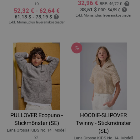
32,96 €
RRP:
46,72 €
19
38,51 $
52,32 € - 62,64 €
RRP:
54,59 $
Exkl. Moms, plus
leveranskostnader
61,13 $ - 73,19 $
Exkl. Moms, plus
leveranskostnader
PULLOVER Ecopuno -
HOODIE-SLIPOVER
Stickmönster (SE)
Twinny - Stickmönster
(SE)
Lana Grossa KIDS No. 14 | Modell
21
Lana Grossa KIDS No. 14 | Modell