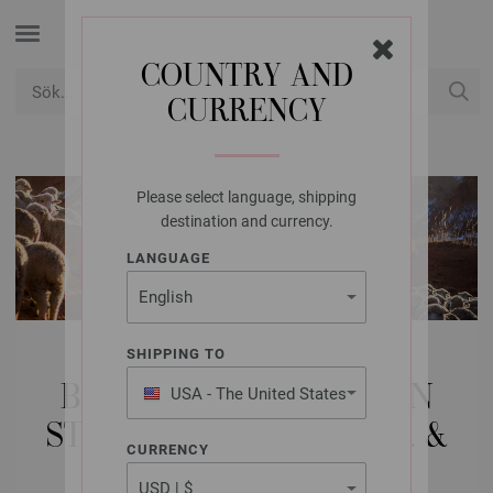
COUNTRY AND
CURRENCY
USD
Mitt konto
Please select language, shipping
destination and currency.
LANGUAGE
MODELLPAKET
SHIPPING TO
BARN | UNGDOM (FRÅN
USA - The United States
of America
STORLEK 154) | TRÖJOR &
CURRENCY
PONCHOS