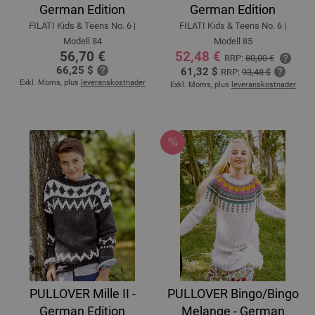
German Edition
German Edition
FILATI Kids & Teens No. 6 |
FILATI Kids & Teens No. 6 |
Modell 84
Modell 85
56,70 €
52,48 €
RRP:
80,00 €
66,25 $
61,32 $
RRP:
93,48 $
Exkl. Moms, plus
leveranskostnader
Exkl. Moms, plus
leveranskostnader
PULLOVER Mille II -
PULLOVER Bingo/Bingo
German Edition
Melange - German