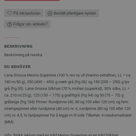
På inköpslistan
Beställ ytterligare nystan
Frågor om artikeln?
BESKRIVNING
Beskrivning på norska
DU BEHÖVER
Lana Grossa Merino Superiore (100 % ren ny ull (merino extrafine), LL = ca.
180 m/50 g), 350 (400 – 450) g mørk grå (frg 06) og 150 (200 – 250) g lys
grå (frg 05). Lana Grossa Silkhair (70 % mohair (superkid), 30% silke, LL =
ca. 210 m/25 g), 125 (150 – 175) g grafittgrå (frg 94) og 50 (75 – 75) g
gråbeige (frg 184) Pinner: Rundpinne (40, 80 og 100 eller 120 cm) og fem
strømpepinner eller rundpinne (40 cm) nr. 4, rundpinne (80 og 100 eller 120
cm) nr. 4,5, to hjelpepinner for å legge m til side Tilbehør: 4 maskemarkører
(MM)
Info: Strikk jakken med en tråd Merino Superiore og en tråd Silkhair.