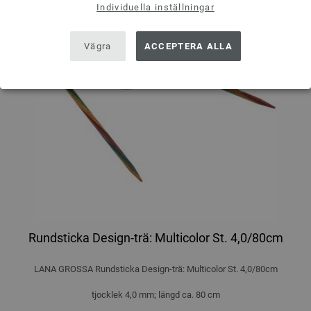
Individuella inställningar
Vägra
ACCEPTERA ALLA
Rundsticka Design-trä: Multicolor St. 4,0/80cm
LANA GROSSA Rundsticka Design-trä: Multicolor St. 4,0/80cm
tjocklek 4,0 mm; längd ca. 80 cm