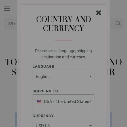
COUNTRY AND
CURRENCY
USD
Mitt konto
Please select language, shipping
LANA GROSSA
destination and currency.
TOP-DOWN JACKA MERINO
LANGUAGE
SUPERIORE & SILKHAIR
SHIPPING TO
Merino Edition No. 4 | Modell 26
USA - The United States
of America
CURRENCY