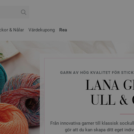
ckor & Nålar
Värdekupong
Rea
GARN AV HÖG KVALITET FÖR STICK
LANA G
ULL &
Från innovativa garner till klassisk sockul
gör att du kan skapa ditt eget indi