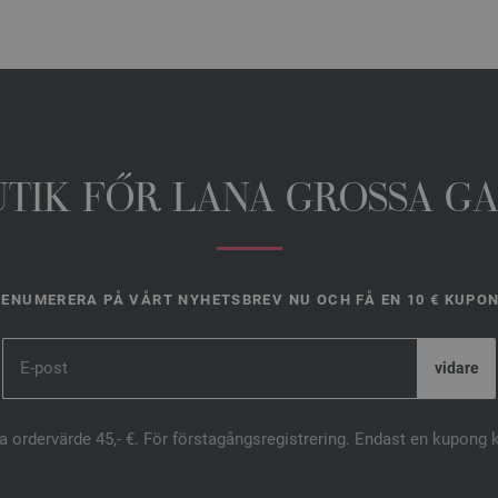
UTIK FŐR LANA GROSSA G
ENUMERERA PÅ VÅRT NYHETSBREV NU OCH FÅ EN 10 € KUPO
ta ordervärde 45,- €. För förstagångsregistrering. Endast en kupong 