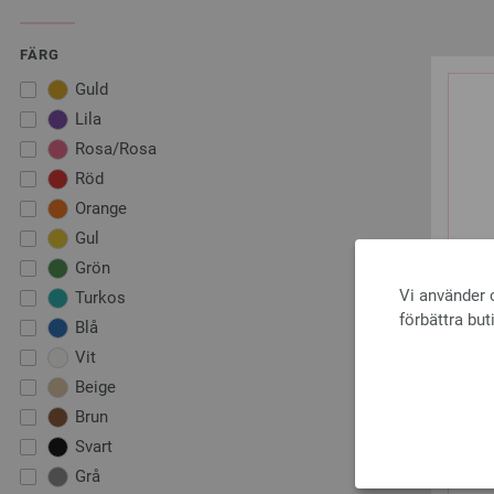
FÄRG
Guld
Lila
Rosa/Rosa
Röd
Orange
Gul
Grön
Vi använder c
Turkos
förbättra but
Blå
Vit
Beige
Brun
Svart
Grå