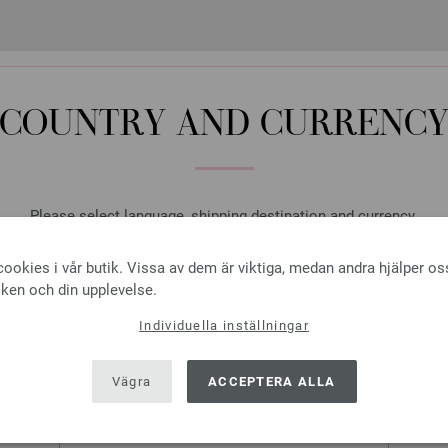
COUNTRY AND CURRENC
Please select language, shipping destination and currency.
LANGUAGE
ookies i vår butik. Vissa av dem är viktiga, medan andra hjälper os
iken och din upplevelse.
Individuella inställningar
SHIPPING TO
USA - The United States of America
Vägra
ACCEPTERA ALLA
CURRENCY