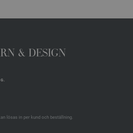
ARN & DESIGN
NG.
kan lösas in per kund och beställning.