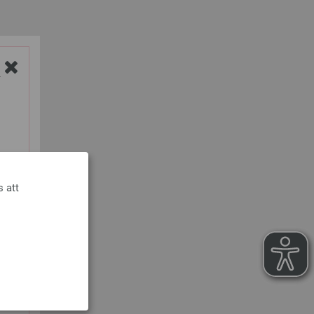
Y
s att