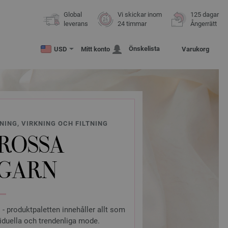
Global
Vi skickar inom
125 dagar
leverans
24 timmar
Ångerrätt
Önskelista
USD
Mitt konto
Varukorg
NING, VIRKNING OCH FILTNING
ROSSA
 GARN
l - produktpaletten innehåller allt som
viduella och trendenliga mode.