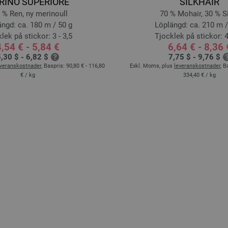
RINO SUPERIORE
SILKHAIR
 % Ren, ny merinoull
70 % Mohair, 30 % S
ngd: ca. 180 m / 50 g
Löplängd: ca. 210 m /
lek på stickor: 3 - 3,5
Tjocklek på stickor: 4
,54 € - 5,84 €
6,64 € - 8,36 
,30 $ - 6,82 $
7,75 $ - 9,76 $
everanskostnader
, Baspris:
90,80 € - 116,80
Exkl. Moms, plus
leveranskostnader
, B
€
/ kg
334,40 €
/ kg