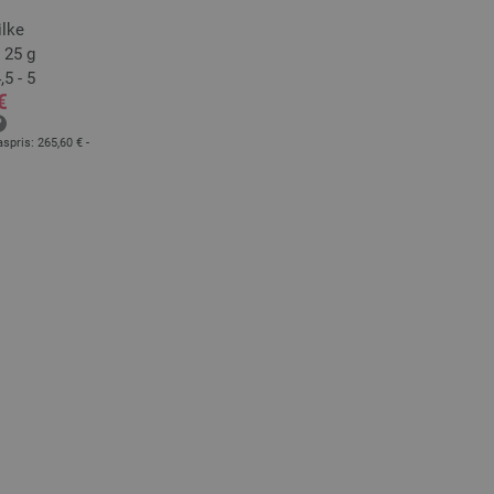
ilke
 25 g
,5 - 5
€
aspris:
265,60 € -