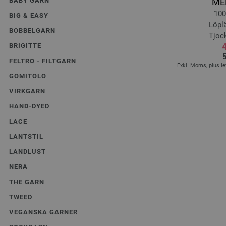
BABY GARN
ME
100
BIG & EASY
Löplä
BOBBELGARN
Tjock
4
BRIGITTE
5
FELTRO - FILTGARN
Exkl. Moms, plus
l
GOMITOLO
VIRKGARN
HAND-DYED
LACE
LANTSTIL
LANDLUST
NERA
THE GARN
TWEED
VEGANSKA GARNER