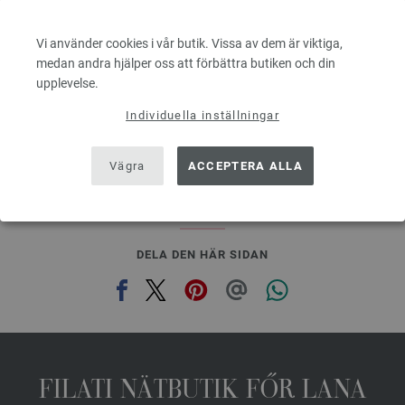
100 % Ren, ny merinoull
Löplängd: ca. 160 m / 50 g
Vi använder cookies i vår butik. Vissa av dem är viktiga,
Tjocklek på stickor: 3 - 3,5
medan andra hjälper oss att förbättra butiken och din
5,46 €
upplevelse.
6,35 $
Exkl. Moms, plus leveranskostnader, Baspris:
109,20 €
/ kg
Individuella inställningar
prev
next
Vägra
ACCEPTERA ALLA
DELA DEN HÄR SIDAN
FILATI NÄTBUTIK FŐR LANA