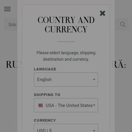
COUNTRY AND
CURRENCY
USD
Mitt konto
Please select language, shipping
LANA GROSSA
destination and currency.
RUNDSTICKA DESIGN-TRÄ:
LANGUAGE
MULTICOLOR ST.
4,0/100CM
SHIPPING TO
USA - The United States
of America
CURRENCY