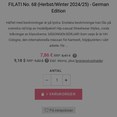
FILATI No. 68 (Herbst/Winter 2024/25) - German
Edition
Häftet med beskrivningar är på tyska. Enstaka beskrivningar kan fås på
svenska vid köp av modellpaket! Hip-casual Streetwear Styles, coola
tolkningar av klassikerna: SÄSONGEN BÖRJAR! Som varje år är HH
Cologne, den internationella mässan för hantverk, höjdpunkten i vårt
arbete: för ...
7,86 €
RRP:
8,41 €
9,18 $
RRP:
9,82 $
Exkl. Moms, plus
leveranskostnader
ANTAL
I VARUKORGEN
På inköpslistan