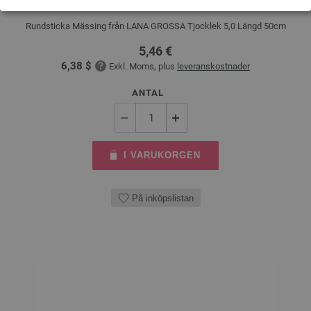
Rundsticka Mässing från LANA GROSSA Tjocklek 5,0 Längd 50cm
5,46 €
6,38 $
Exkl. Moms, plus
leveranskostnader
ANTAL
I VARUKORGEN
På inköpslistan