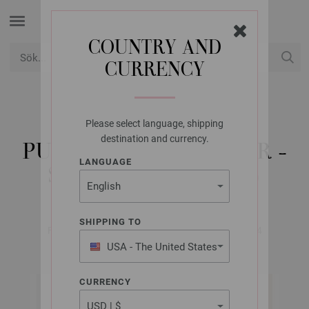
COUNTRY AND
CURRENCY
USD
Mitt konto
Please select language, shipping
LANA GROSSA
destination and currency.
PULLOVER ALPACA AIR -
LANGUAGE
STICKMÖNSTER (SE)
SHIPPING TO
FILATI No. 68 (Herbst/Winter 2024/25) | Modell 24
USA - The United States
of America
CURRENCY