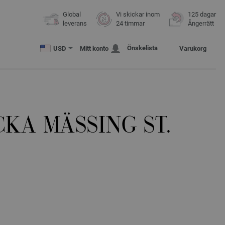
Global
Vi skickar inom
125 dagar
leverans
24 timmar
Ångerrätt
Önskelista
USD
Mitt konto
Varukorg
KA MÄSSING ST.