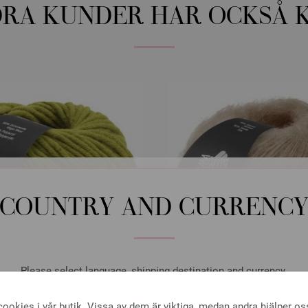
RA KUNDER HAR OCKSÅ 
COUNTRY AND CURRENC
Please select language, shipping destination and currency.
LANGUAGE
Lana Grossa
Lana Grossa
ookies i vår butik. Vissa av dem är viktiga, medan andra hjälper os