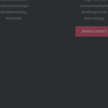
ratis beskrivningar
Leveranskostnade
Modellomräkning
Betalningsformer
Skötselråd
Returneringar
ÅNGRA KÖPET