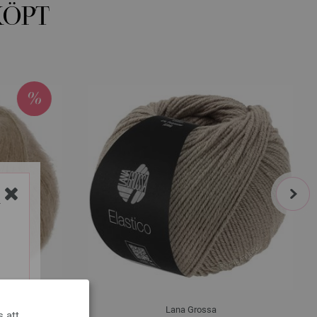
KÖPT
next
Y
Lana Grossa
s att