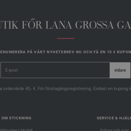
UTIK FŐR LANA GROSSA G
ENUMERERA PÅ VÅRT NYHETSBREV NU OCH FÅ EN 10 € KUPO
ta ordervärde 45,- €. För förstagångsregistrering. Endast en kupong 
OM STICKNING
SERVICE & HJÄL
Månadens Modell
Frågor och svar