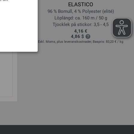
ELASTICO
lke
96 % Bomull, 4 % Polyester (elité)
 25 g
Löplängd: ca. 160 m / 50 g
5 - 5
Tjocklek på stickor: 3,5 - 4,5
4,16 €
4,86 $
:
265,60 € - 334,40 €
/
Exkl. Moms, plus leveranskostnader, Baspris:
83,20 €
/ kg