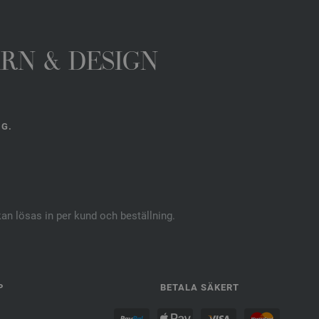
ARN & DESIGN
NG.
kan lösas in per kund och beställning.
P
BETALA SÄKERT