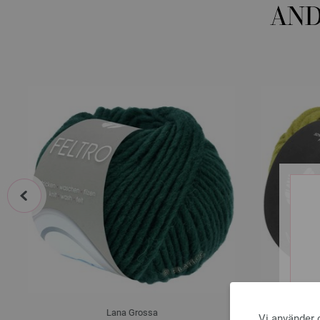
AND
prev
Lana Grossa
Vi använder c