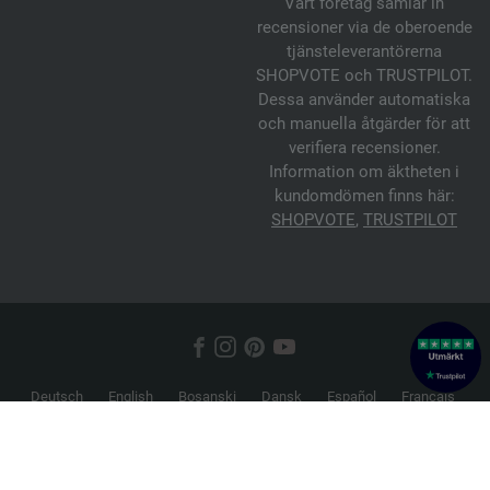
Vårt företag samlar in
recensioner via de oberoende
tjänsteleverantörerna
SHOPVOTE och TRUSTPILOT.
Dessa använder automatiska
och manuella åtgärder för att
verifiera recensioner.
Information om äktheten i
kundomdömen finns här:
SHOPVOTE
,
TRUSTPILOT
Deutsch
English
Bosanski
Dansk
Español
Français
Hrvatski
Italiano
Nederlands
Norsk
Русский
Srpski
Suomi
Svenska