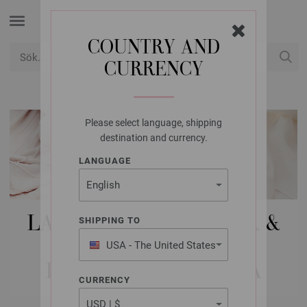
COUNTRY AND
CURRENCY
USD
Mitt konto
Please select language, shipping
destination and currency.
LANGUAGE
LANA GROSSA STICKOR &
SHIPPING TO
NÅLAR | UTBYTBARA
USA - The United States
of America
RUNDSTICKOR | NERA
CURRENCY