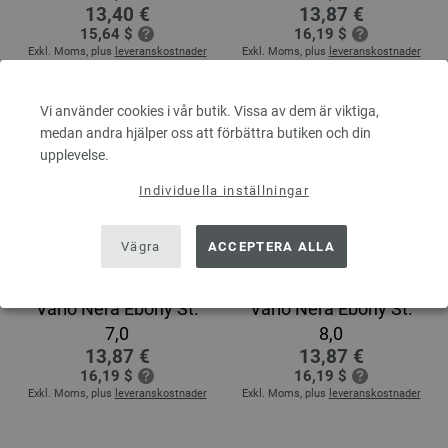
13,40 €
13,87 €
15,64 $
16,19 $
Exkl. Moms, plus
leveranskostnader
Exkl. Moms, plus
leveranskostnader
Vi använder cookies i vår butik. Vissa av dem är viktiga,
medan andra hjälper oss att förbättra butiken och din
upplevelse.
Individuella inställningar
Vägra
ACCEPTERA ALLA
Utbytbara rundstickor
Utbytbara rundstickor
Vario Nera Ebony St.
Vario Nera Ebony St.
7,0
8,0
13,87 €
13,87 €
16,19 $
16,19 $
Exkl. Moms, plus
leveranskostnader
Exkl. Moms, plus
leveranskostnader