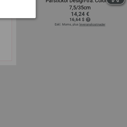
Color St.
Parstickor Design-trä: Color St.
7,5/35cm
14,24 €
16,64 $
stnader
Exkl. Moms, plus
leveranskostnader