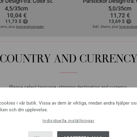
or Design-trä: Color St.
Parstickor Design-trä: 
4,5/35cm
5,0/35cm
10,04 €
11,72 €
11,73 $
13,69 $
Moms, plus
leveranskostnader
Exkl. Moms, plus
leveransko
COUNTRY AND CURRENC
Please select language, shipping destination and currency.
LANGUAGE
ookies i vår butik. Vissa av dem är viktiga, medan andra hjälper os
iken och din upplevelse.
Individuella inställningar
SHIPPING TO
USA - The United States of America