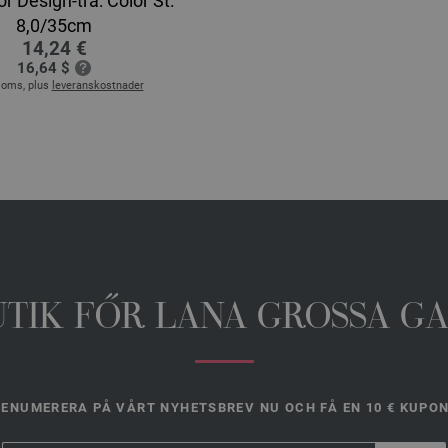
or Design-trä: Color St.
8,0/35cm
14,24 €
16,64 $
Moms, plus
leveranskostnader
UTIK FŐR LANA GROSSA G
ENUMERERA PÅ VÅRT NYHETSBREV NU OCH FÅ EN 10 € KUPO