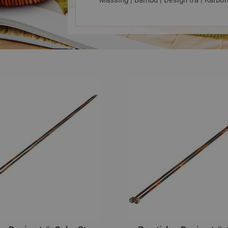
Mässing | Bambu | Design trä | Karbon