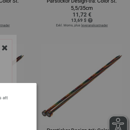
Color St.
Parstickor Design-trä: Color St.
5,5/35cm
11,72 €
13,69 $
stnader
Exkl. Moms, plus
leveranskostnader
Y
s att