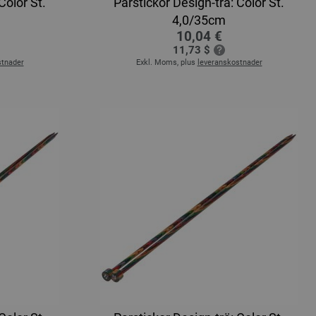
Color St.
Parstickor Design-trä: Color St.
4,0/35cm
10,04 €
11,73 $
stnader
Exkl. Moms, plus
leveranskostnader