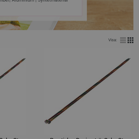
fiber| Aluminium | Syntetmaterial
Visa: