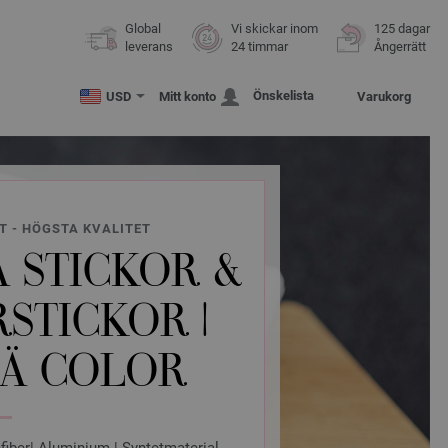
Global
Vi skickar inom
125 dagar
leverans
24 timmar
Ångerrätt
Önskelista
USD
Mitt konto
Varukorg
T - HÖGSTA KVALITET
 STICKOR &
RSTICKOR |
RÄ COLOR