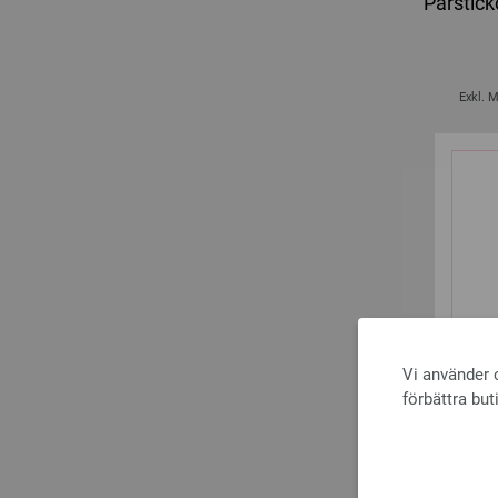
Parstick
Exkl. 
Vi använder c
förbättra but