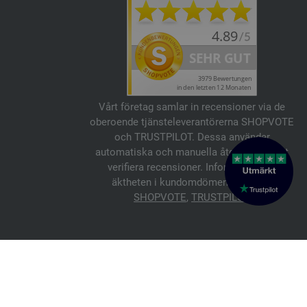
Vårt företag samlar in recensioner via de
oberoende tjänsteleverantörerna SHOPVOTE
och TRUSTPILOT. Dessa använder
automatiska och manuella åtgärder för att
verifiera recensioner. Information om
äktheten i kundomdömen finns här:
SHOPVOTE
,
TRUSTPILOT