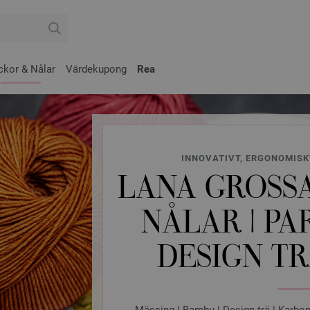
ckor & Nålar
Värdekupong
Rea
INNOVATIVT, ERGONOMISK
LANA GROSSA
NÅLAR | PA
DESIGN T