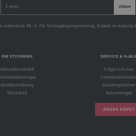
ta ordervärde 45,- €. För förstagångsregistrering. Endast en kupong 
OM STICKNING
SERVICE & HJÄL
Månadens Modell
Frågor och svar
ratis beskrivningar
Leveranskostnade
Modellomräkning
Betalningsformer
Skötselråd
Returneringar
ÅNGRA KÖPET