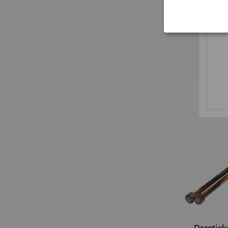
Parstick
Exkl. 