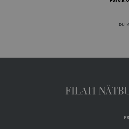
Parstick
Exkl. 
FILATI NÄTB
PR