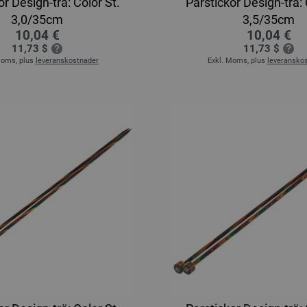
or Design-trä: Color St.
Parstickor Design-trä: 
3,0/35cm
3,5/35cm
10,04 €
10,04 €
11,73 $
11,73 $
Moms, plus
leveranskostnader
Exkl. Moms, plus
leveransko