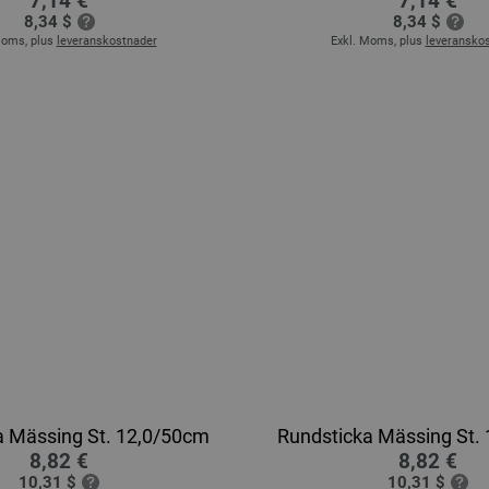
7,14 €
7,14 €
8,34 $
8,34 $
Moms, plus
leveranskostnader
Exkl. Moms, plus
leveransko
a Mässing St. 12,0/50cm
Rundsticka Mässing St.
8,82 €
8,82 €
10,31 $
10,31 $