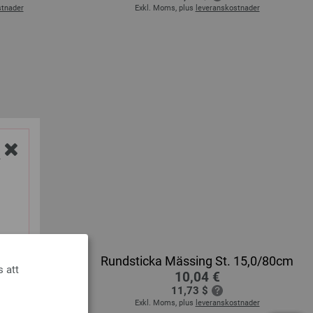
stnader
Exkl. Moms, plus
leveranskostnader
Y
 15,0/60cm
Rundsticka Mässing St. 15,0/80cm
s att
10,04 €
11,73 $
stnader
Exkl. Moms, plus
leveranskostnader