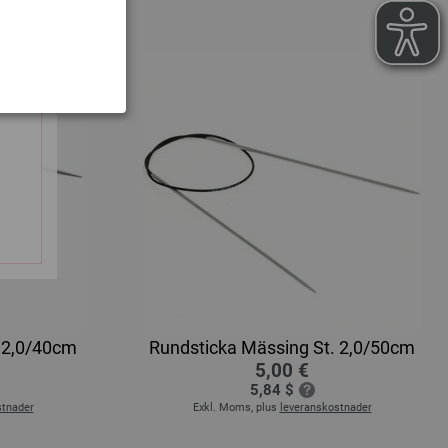
 2,0/40cm
Rundsticka Mässing St. 2,0/50cm
5,00 €
5,84 $
stnader
Exkl. Moms, plus
leveranskostnader