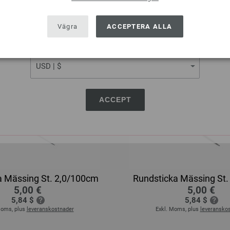
SHIPPING TO
USA - The United States of America
Vägra
ACCEPTERA ALLA
CURRENCY
ACCEPT
a Mässing St. 2,0/100cm
Rundsticka Mässing St.
5,00 €
5,00 €
5,84 $
5,84 $
Moms, plus
leveranskostnader
Exkl. Moms, plus
leveransko