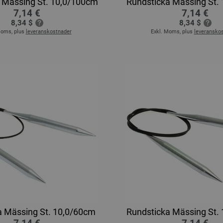
 Mässing St. 10,0/100cm
Rundsticka Mässing St.
7,14 €
7,14 €
8,34 $
8,34 $
Moms, plus
leveranskostnader
Exkl. Moms, plus
leveransko
a Mässing St. 10,0/60cm
Rundsticka Mässing St.