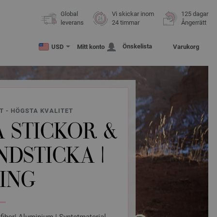
Global
Vi skickar inom
125 dagar
leverans
24 timmar
Ångerrätt
Önskelista
USD
Mitt konto
Varukorg
T - HÖGSTA KVALITET
 STICKOR &
NDSTICKA |
ING