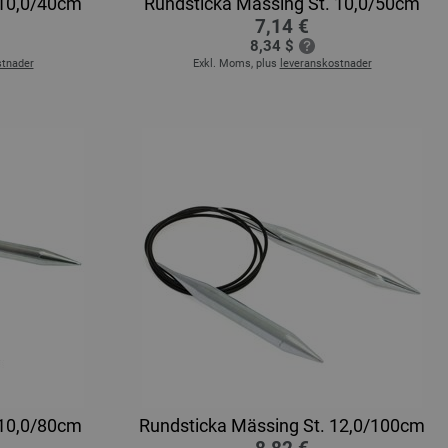
 10,0/40cm
Rundsticka Mässing St. 10,0/50cm
7,14 €
8,34 $
stnader
Exkl. Moms, plus
leveranskostnader
 10,0/80cm
Rundsticka Mässing St. 12,0/100cm