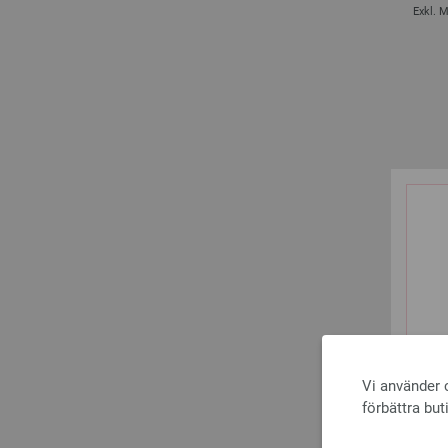
Exkl. 
Rundsticka
Vi använder c
förbättra but
Exkl. 