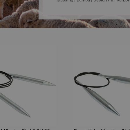
Mässing | Bambu | Design trä | Karbon