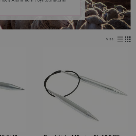
fiber| Aluminium | Syntetmaterial
Visa: