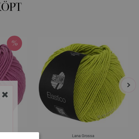
KÖPT
next
Y
Lana Grossa