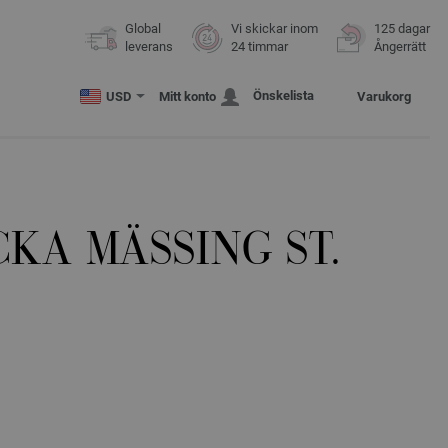
Global
Vi skickar inom
125 dagar
leverans
24 timmar
Ångerrätt
Önskelista
USD
Mitt konto
Varukorg
KA MÄSSING ST.