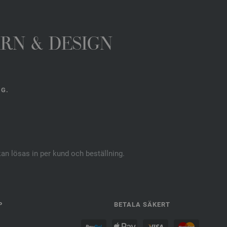
ARN & DESIGN
NG.
kan lösas in per kund och beställning.
P
BETALA SÄKERT