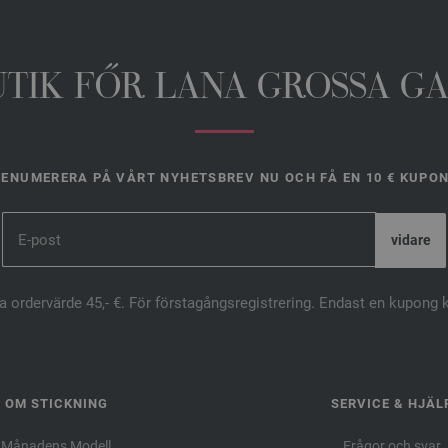
UTIK FŐR LANA GROSSA G
ENUMERERA PÅ VÅRT NYHETSBREV NU OCH FÅ EN 10 € KUPO
ta ordervärde 45,- €. För förstagångsregistrering. Endast en kupong 
OM STICKNING
SERVICE & HJÄL
Månadens Modell
Frågor och svar