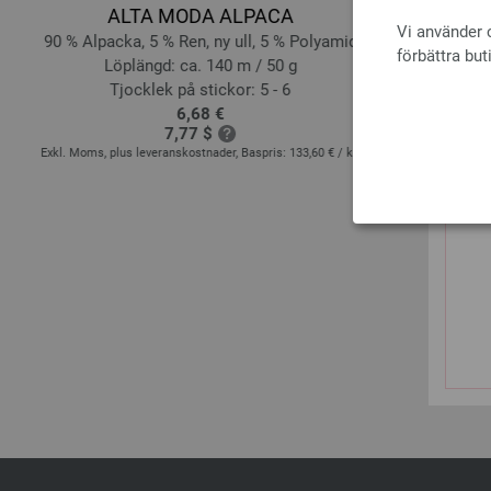
ALTA MODA ALPACA
COOL WO
Vi använder c
90 % Alpacka, 5 % Ren, ny ull, 5 % Polyamid
10
förbättra but
Löplängd: ca. 140 m / 50 g
Löpl
Tjocklek på stickor: 5 - 6
Tjoc
6,68 €
7,77 $
Exkl. Moms, plus leveranskostnader, Baspris:
133,60 €
/ kg
Exkl. Moms, plus le