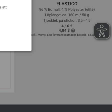
Melange
ELASTICO
s att
ull
96 % Bomull, 4 % Polyester (elité)
 50 g
Löplängd: ca. 160 m / 50 g
5 - 4
Tjocklek på stickor: 3,5 - 4,5
4,16 €
4,84 $
s:
74,00 € - 109,20 €
/
Exkl. Moms, plus leveranskostnader, Baspris:
83,20 €
/ kg