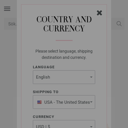
COUNTRY AND
CURRENCY
USD
Mitt konto
Please select language, shipping
LANA GROSSA
destination and currency.
CINQUE MULTI
LANGUAGE
SHIPPING TO
USA - The United States
of America
CURRENCY