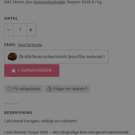
Exkl. Moms, plus
leveranskostnader
, Baspris:
65,60 €
/ kg
ANTAL
FÄRG:
Visa färgkarta
06-blå/brun/ocker/mörk brun/lila melerad
I VARUKORGEN
På inköpslistan
Frågor om artikeln?
BESKRIVNING
Lätt tvinnat kamgarn, rivtåligt och slitstarkt
Lana Grossa Cinque Multi – det mångsidiga året-runt-garnet med levande