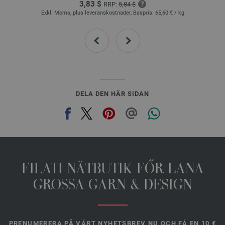
3,83 $
EAN: 4033493197427
RRP:
5,84 $
Exkl. Moms, plus leveranskostnader, Baspris:
65,60 €
/ kg
24-björnbär/
grön/
röd/
blå/
grå/
petrol/
bordeaux melerad | EAN:
4033493197434
prev
next
25-petrol/
royal/
antracit/
turkos/
ljus grön/
grågrön melerad | EAN:
4033493197441
26-grågrön/
björnbär/
syren/
rosenträ/
senap melerad | EAN: 4033493197458
27-violett/
rosa/
beige/
grå/
ljus blå/
grège/
beigegrå melerad | EAN:
4033493197465
DELA DEN HÄR SIDAN
28-vit/
ljus grå/
mellangrå/
mörk grå/
antracit melerad | EAN: 4033493197472
FILATI NÄTBUTIK FŐR LANA
GROSSA GARN & DESIGN
PRENUMERERA PÅ VÅRT NYHETSBREV NU OCH FÅ EN 10 €