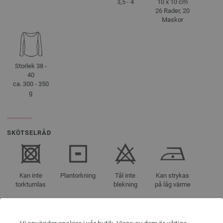
3,5 - 4
10 x 10 cm
26 Rader, 20
Maskor
Storlek 38 -
40
ca. 300 - 350
g
SKÖTSELRÅD
Kan inte
Plantorkning
Tål inte
Kan strykas
torktumlas
blekning
på låg värme