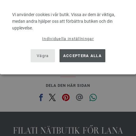
70 % Mohair, 30 % Silke
Löplängd: ca. 210 m / 25 g
Vi använder cookies i vår butik. Vissa av dem är viktiga,
Tjocklek på stickor: 4,5 - 5
medan andra hjälper oss att förbättra butiken och din
8,36 €
upplevelse.
9,75 $
Exkl. Moms, plus leveranskostnader, Baspris:
334,40 €
/ kg
Individuella inställningar
prev
next
Vägra
ACCEPTERA ALLA
DELA DEN HÄR SIDAN
FILATI NÄTBUTIK FŐR LANA