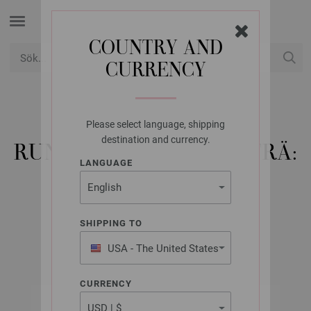
COUNTRY AND
CURRENCY
USD
Mitt konto
Please select language, shipping
LANA GROSSA
destination and currency.
RUNDSTICKA DESIGN-TRÄ:
LANGUAGE
MULTICOLOR ST.
3,0/120CM
SHIPPING TO
USA - The United States
of America
CURRENCY