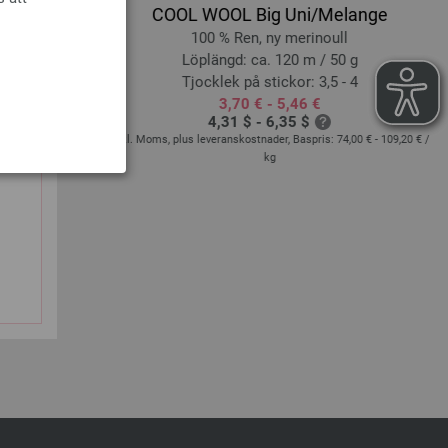
COOL WOOL Big Uni/Melange
100 % Ren, ny merinoull
50 g
Löplängd: ca. 120 m / 50 g
 8
Tjocklek på stickor: 3,5 - 4
3,70 € - 5,46 €
4,31 $ - 6,35 $
pris:
58,80 €
/ kg
Exkl. Moms, plus leveranskostnader, Baspris:
74,00 € - 109,20 €
/
kg