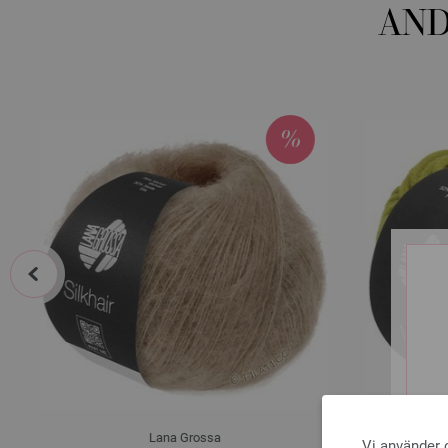
AND
prev
Lana Grossa
Vi använder c