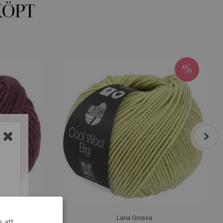
KÖPT
next
Y
Lana Grossa
s att