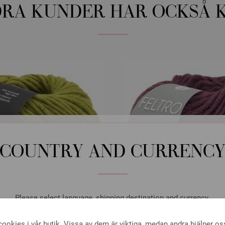
RA KUNDER HAR OCKSÅ 
COUNTRY AND CURRENC
Please select language, shipping destination and currency.
LANGUAGE
Lana Grossa
Lana Grossa
ookies i vår butik. Vissa av dem är viktiga, medan andra hjälper os