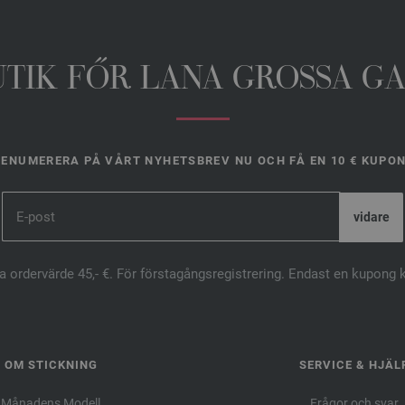
UTIK FŐR LANA GROSSA G
ENUMERERA PÅ VÅRT NYHETSBREV NU OCH FÅ EN 10 € KUPO
ta ordervärde 45,- €. För förstagångsregistrering. Endast en kupong 
OM STICKNING
SERVICE & HJÄL
Månadens Modell
Frågor och svar