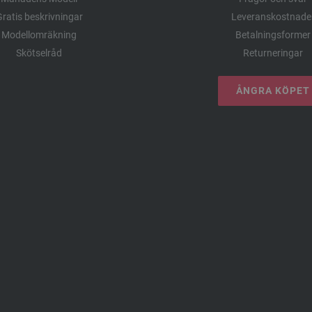
ratis beskrivningar
Leveranskostnade
Modellomräkning
Betalningsformer
Skötselråd
Returneringar
ÅNGRA KÖPET