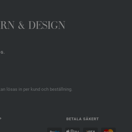
ARN & DESIGN
NG.
kan lösas in per kund och beställning.
P
BETALA SÄKERT