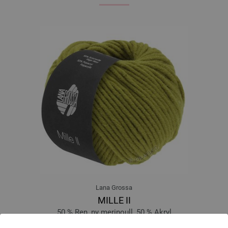
Lana Grossa
MILLE II
50 % Ren, ny merinoull, 50 % Akryl
Löplängd: ca. 55 m / 50 g