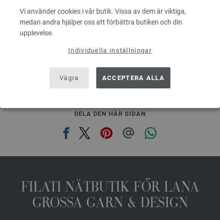
Tjocklek på stickor: 7 - 8
Vi använder cookies i vår butik. Vissa av dem är viktiga,
3,78 €
medan andra hjälper oss att förbättra butiken och din
4,42 $
upplevelse.
Exkl. Moms, plus leveranskostnader, Baspris:
75,60 €
/ kg
Individuella inställningar
prev
next
Vägra
ACCEPTERA ALLA
DELA DEN HÄR SIDAN
FILATI NÄTBUTIK FŐR LANA
GROSSA GARN & DESIGN