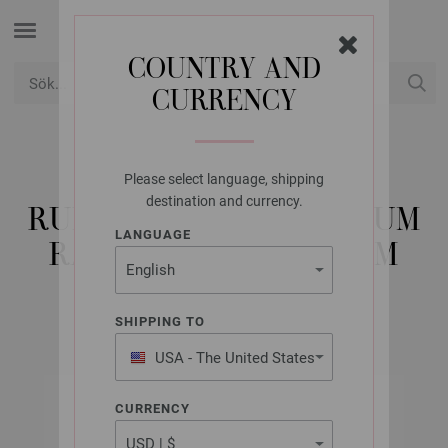
COUNTRY AND
CURRENCY
USD
Mitt konto
Please select language, shipping
LANA GROSSA
destination and currency.
RUNDSTICKA ALUMINIUM
LANGUAGE
RAINBOW ST. 3,0/40CM
SHIPPING TO
USA - The United States
of America
CURRENCY