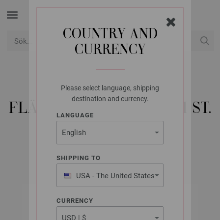
COUNTRY AND
CURRENCY
USD
Mitt konto
Please select language, shipping
LANA GROSSA
destination and currency.
FLÄTSTICKOR I U-FORM ST.
LANGUAGE
6,5+10MM
SHIPPING TO
USA - The United States
of America
CURRENCY