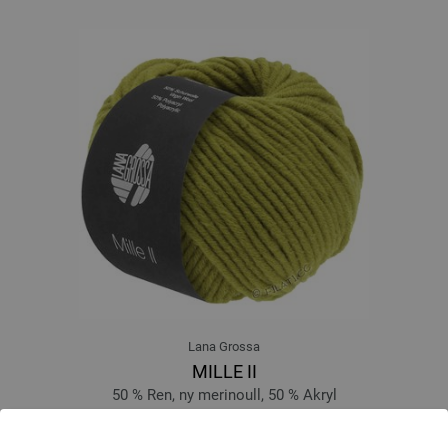
Lana Grossa
MILLE II
50 % Ren, ny merinoull, 50 % Akryl
Löplängd: ca. 55 m / 50 g
Tjocklek på stickor: 7 - 8