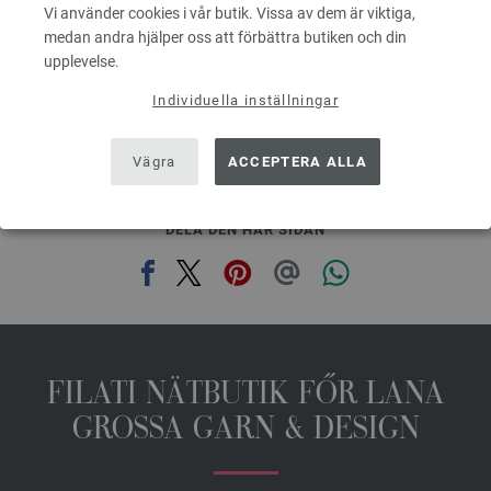
Vi använder cookies i vår butik. Vissa av dem är viktiga,
3,78 €
4,41 $
medan andra hjälper oss att förbättra butiken och din
Exkl. Moms, plus leveranskostnader, Baspris:
75,60 €
/ kg
upplevelse.
prev
next
Individuella inställningar
Vägra
ACCEPTERA ALLA
DELA DEN HÄR SIDAN
FILATI NÄTBUTIK FŐR LANA
GROSSA GARN & DESIGN