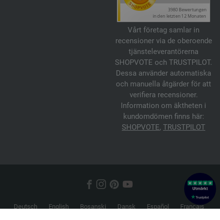
Vårt företag samlar in
recensioner via de oberoende
tjänsteleverantörerna
SHOPVOTE och TRUSTPILOT.
Dessa använder automatiska
och manuella åtgärder för att
verifiera recensioner.
Information om äktheten i
kundomdömen finns här:
SHOPVOTE
,
TRUSTPILOT
Deutsch
English
Bosanski
Dansk
Español
Français
Hrvatski
Italiano
Nederlands
Norsk
Русский
Srpski