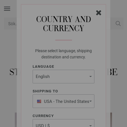
COUNTRY AND
CURRENCY
USD
Mitt konto
Please select language, shipping
LANA GROSSA
destination and currency.
VÄGGHÄNGE I
LANGUAGE
STAVMÖNSTER THE TUBE
SHIPPING TO
home No. 78 | Modell 16
USA - The United States
of America
CURRENCY