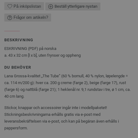
På inköpslistan
Beställ ytterligare nystan
Frågor om artikeln?
BESKRIVNING
ESKRIVNING (PDF) på norska
a. 43 x 32 cm [l x b], uten frynser og oppheng
DU BEHÖVER
Lana Grossa-kvalitet „The Tube” (60 % bomull, 40 % nylon, løpelengde =
ca. 114 m/200 g): hver ca. 200 g creme (farge 2), beige (farge 17), rust
(farge 6) og nattblå (farge 21); 1 heklenål nr. 9,1 rundstav i tre, ø 1 cm, ca.
40 cm lang.
Stickor, knappar och accessoirer ingår inte i modellpaketet!
Stickningsbeskrivningarna erhålls gratis via e-post med
leveransbekräftelsen via e-post, och kan på begäran även erhålls i
pappersform.