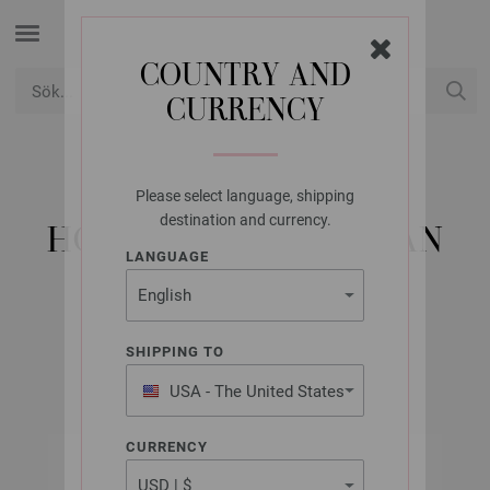
COUNTRY AND
CURRENCY
USD
Mitt konto
Please select language, shipping
LANA GROSSA
destination and currency.
HOME NO. 78 - GERMAN
LANGUAGE
EDITION
SHIPPING TO
All Seasons 2025
USA - The United States
of America
CURRENCY