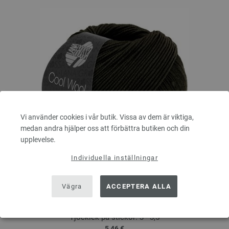
Vi använder cookies i vår butik. Vissa av dem är viktiga,
medan andra hjälper oss att förbättra butiken och din
upplevelse.
Individuella inställningar
Lana Grossa
COOL WOOL
Vägra
ACCEPTERA ALLA
100 % Ren, ny merinoull
Löplängd: ca. 160 m / 50 g
Tjocklek på stickor: 3 - 3,5
5,46 €