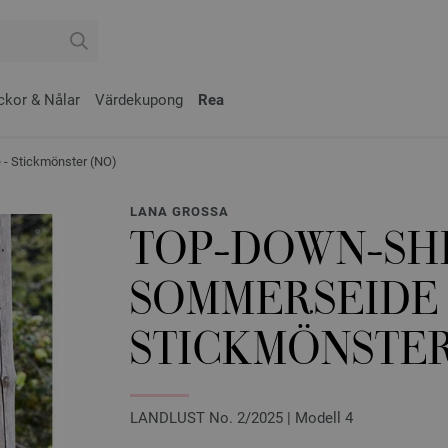
ckor & Nålar
Värdekupong
Rea
 Stickmönster (NO)
LANA GROSSA
TOP-DOWN-SH
SOMMERSEIDE 
STICKMÖNSTER
LANDLUST No. 2/2025 | Modell 4