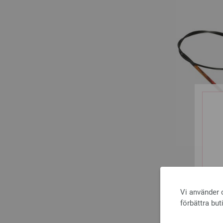
Vi använder c
förbättra but