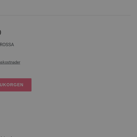
)
GROSSA
nskostnader
RUKORGEN