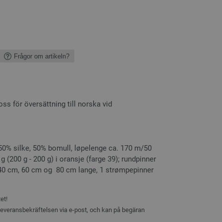
Frågor om artikeln?
 för översättning till norska vid
50% silke, 50% bomull, løpelenge ca. 170 m/50
 g (200 g - 200 g) i oransje (farge 39); rundpinner
, 40 cm, 60 cm og 80 cm lange, 1 strømpepinner
et!
 leveransbekräftelsen via e-post, och kan på begäran