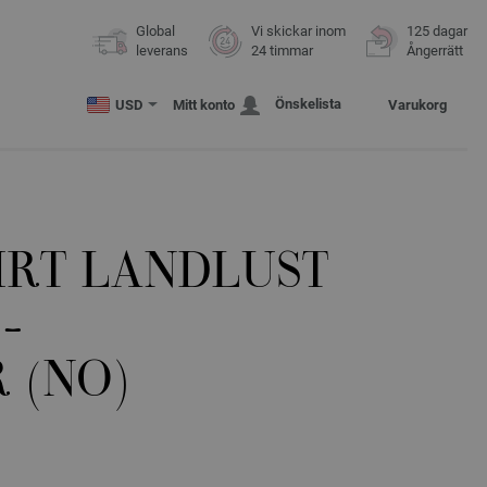
Global
Vi skickar inom
125 dagar
leverans
24 timmar
Ångerrätt
Önskelista
USD
Mitt konto
Varukorg
IRT LANDLUST
-
 (NO)