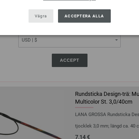
SHIPPING TO
tjocklek 2,5 mm; längd ca. 80 
6,93 €
USA - The United States of America
Vägra
ACCEPTERA ALLA
8,06 $
Exkl. Moms, plus
levera
CURRENCY
ANTAL
I VA
ACCEPT
På inköpslistan
Rundsticka Design-trä: Mu
Multicolor St. 3,0/40cm
LANA GROSSA Rundsticka Desig
tjocklek 3,0 mm; längd ca. 40 
7,14 €