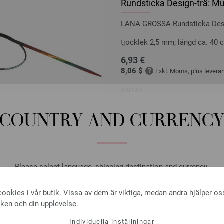
Rundsticka Design-trä: Mu
LANA GROSSA Rundsticka Desig
tjocklek 2,5 mm; längd ca. 40 
6,93 €
8,06 $
Exkl. Moms, plus
levera
ANTAL
I VA
COUNTRY AND CURRENC
På inköpslistan
Please select language, shipping destination and currency.
LANGUAGE
Rundsticka Design-trä: Mu
ookies i vår butik. Vissa av dem är viktiga, medan andra hjälper os
iken och din upplevelse.
LANA GROSSA Rundsticka Desig
Individuella inställningar