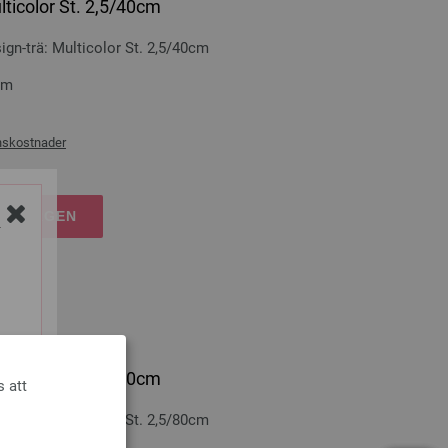
lticolor St. 2,5/40cm
n-trä: Multicolor St. 2,5/40cm
cm
nskostnader
RUKORGEN
Y
lticolor St. 2,5/80cm
s att
n-trä: Multicolor St. 2,5/80cm