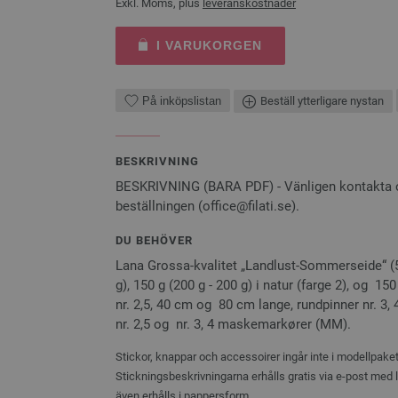
Exkl. Moms, plus
leveranskostnader
I VARUKORGEN
På inköpslistan
Beställ ytterligare nystan
BESKRIVNING
BESKRIVNING (BARA PDF) - Vänligen kontakta oss
beställningen (office@filati.se).
DU BEHÖVER
Lana Grossa-kvalitet „Landlust-Sommerseide“ (
g), 150 g (200 g - 200 g) i natur (farge 2), og 150
nr. 2,5, 40 cm og 80 cm lange, rundpinner nr. 3
nr. 2,5 og nr. 3, 4 maskemarkører (MM).
Stickor, knappar och accessoirer ingår inte i modellpaket
Stickningsbeskrivningarna erhålls gratis via e-post med
även erhålls i pappersform.