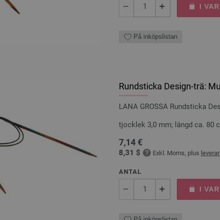
I VA
På inköpslistan
Rundsticka Design-trä: Mu
LANA GROSSA Rundsticka Desig
tjocklek 3,0 mm; längd ca. 80 
7,14 €
8,31 $
Exkl. Moms, plus
levera
ANTAL
I VA
På inköpslistan