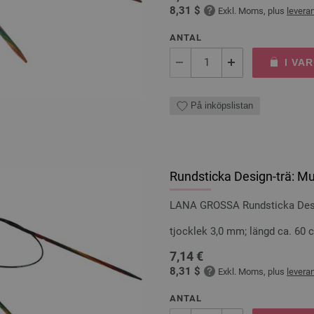
8,31 $
Exkl. Moms, plus
levera
ANTAL
I VA
På inköpslistan
Rundsticka Design-trä: Mu
LANA GROSSA Rundsticka Desig
tjocklek 3,0 mm; längd ca. 60 
7,14 €
8,31 $
Exkl. Moms, plus
levera
ANTAL