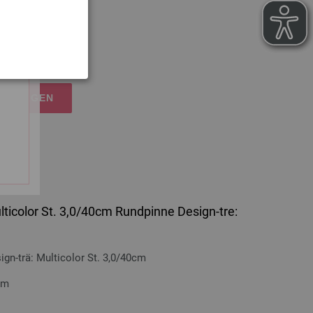
cm
nskostnader
RUKORGEN
lticolor St. 3,0/40cm Rundpinne Design-tre:
n-trä: Multicolor St. 3,0/40cm
cm