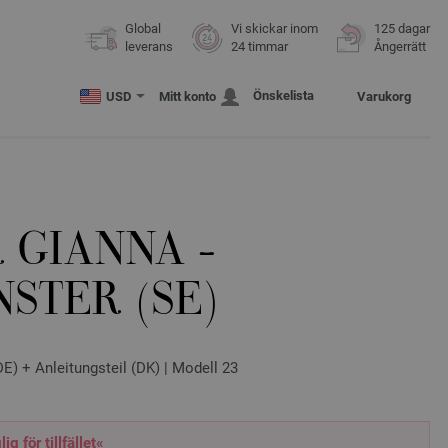
Global
Vi skickar inom
125 dagar
leverans
24 timmar
Ångerrätt
Önskelista
USD
Mitt konto
Varukorg
 GIANNA -
STER (SE)
) + Anleitungsteil (DK) | Modell 23
ig för tillfället«