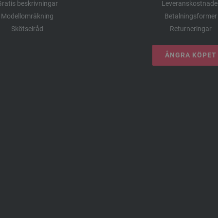
ratis beskrivningar
Leveranskostnade
Modellomräkning
Betalningsformer
Skötselråd
Returneringar
ÅNGRA KÖPET