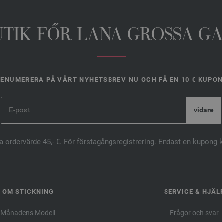
UTIK FŐR LANA GROSSA G
ENUMERERA PÅ VÅRT NYHETSBREV NU OCH FÅ EN 10 € KUPO
ta ordervärde 45,- €. För förstagångsregistrering. Endast en kupong 
OM STICKNING
SERVICE & HJÄL
Månadens Modell
Frågor och svar