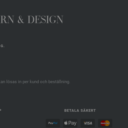
ARN & DESIGN
NG.
kan lösas in per kund och beställning.
P
BETALA SÄKERT