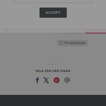
7,98 €
9,31 $
Exkl. Moms, plus
levera
ACCEPT
ANTAL
I VA
På inköpslistan
DELA DEN HÄR SIDAN