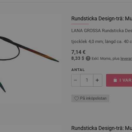
Rundsticka Design-trä: Mu
LANA GROSSA Rundsticka Desig
tjocklek 4,0 mm; längd ca. 40 
7,14 €
8,33 $
Exkl. Moms, plus
levera
ANTAL
I VA
På inköpslistan
Rundsticka Design-trä: Mu