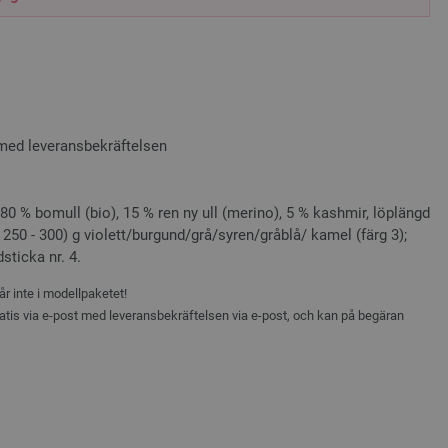
 med leveransbekräftelsen
80 % bomull (bio), 15 % ren ny ull (merino), 5 % kashmir, löplängd
 250 - 300) g violett/burgund/grå/syren/gråblå/ kamel (färg 3);
dsticka nr. 4.
r inte i modellpaketet!
atis via e-post med leveransbekräftelsen via e-post, och kan på begäran