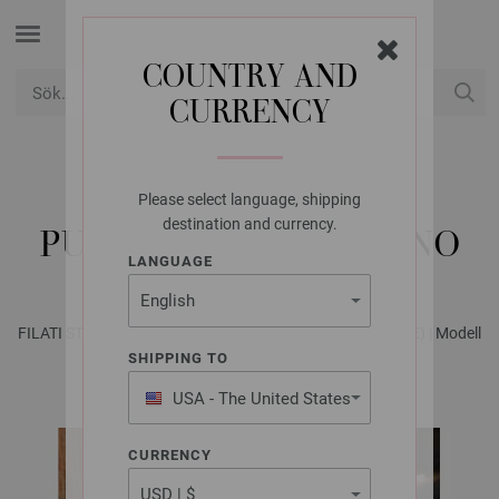
COUNTRY AND
CURRENCY
USD
Mitt konto
Please select language, shipping
FILATI STUDIO
destination and currency.
PULLOVER MERINO UNO
LANGUAGE
FILATI STUDIO No. 3 - Magasin (DE) + Strikkeopskrifter (SE) | Modell
21
SHIPPING TO
USA - The United States
of America
CURRENCY