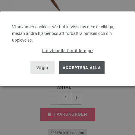
Vi använder cookies i vår butik. Vissa av dem är viktiga,
Rundsticka Design-trä: Multicolor St. 3,5/40cm
medan andra hjälper oss att förbättra butiken och din
upplevelse.
LANA GROSSA Rundsticka Design-trä: Multicolor St. 3,5/40cm
Individuella inställningar
tjocklek 3,5 mm; längd ca. 40 cm
Vägra
ACCEPTERA ALLA
7,14 €
8,31 $
Exkl. Moms, plus
leveranskostnader
ANTAL
I VARUKORGEN
På inköpslistan