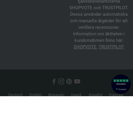
tjänsteleverantörerna
SHOPVOTE och TRUSTPILOT.
Dessa använder automatiska
och manuella åtgärder för att
verifiera recensioner.
Information om äktheten i
kundomdömen finns här:
SHOPVOTE
,
TRUSTPILOT
Deutsch
English
Bosanski
Dansk
Español
Français
Hrvatski
Italiano
Nederlands
Norsk
Русский
Srpski
Suomi
Svenska
© 2026 FILATI eCommerce GmbH