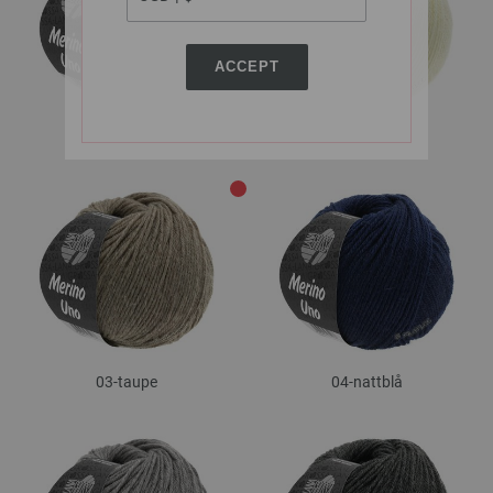
ACCEPT
01-vit
02-ecru
03-taupe
04-nattblå