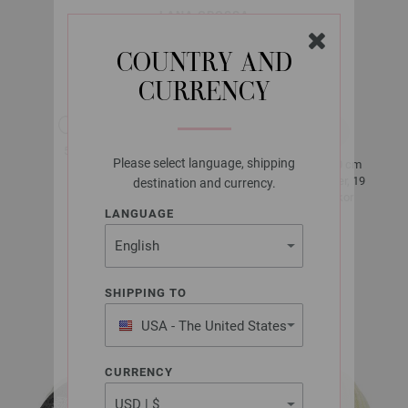
LANA GROSSA
MERINO UNO
COUNTRY AND
CURRENCY
ca. 125 m
50 g
per 50 g
Please select language, shipping
10 x 10 cm
4,5 - 5
25 Rader, 19
destination and currency.
Maskor
LANGUAGE
Storlek 38 -
40
SHIPPING TO
ca. 450 g
USA - The United States
of America
CURRENCY