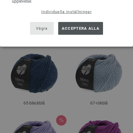
upplevelse.
Individuella inställningar
Vägra
ACCEPTERA ALLA
59-bordeaux
60-petrol
65-bläckblå
67-rökblå