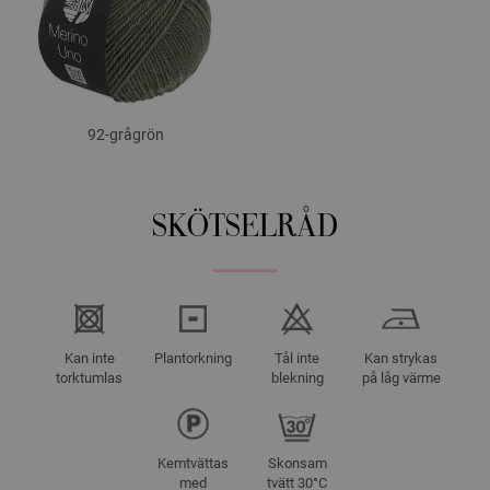
92-grågrön
SKÖTSELRÅD
Kan inte
Plantorkning
Tål inte
Kan strykas
torktumlas
blekning
på låg värme
Kemtvättas
Skonsam
med
tvätt 30°C