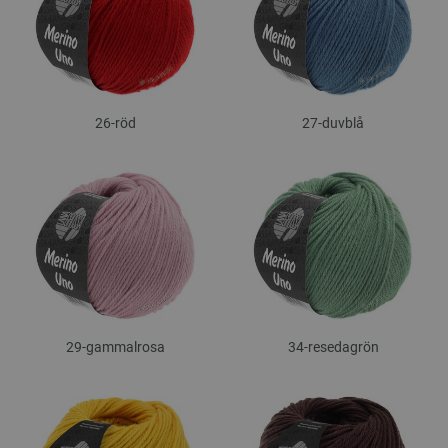
26-röd
27-duvblå
29-gammalrosa
34-resedagrön