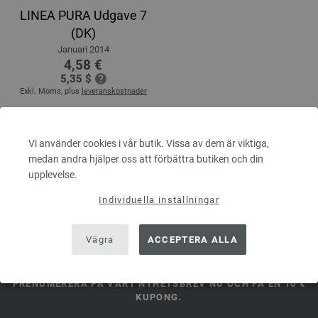
LINEA PURA Udgave 7
(DK)
Januari 2014
4,58 €
5,35 $
Exkl. Moms, plus
leveranskostnader
Vi använder cookies i vår butik. Vissa av dem är viktiga,
medan andra hjälper oss att förbättra butiken och din
upplevelse.
Individuella inställningar
FILATI NÄTBUTIK FŐR LANA
GROSSA GARN & DESIGN
Vägra
ACCEPTERA ALLA
PRENUMERERA PÅ VÅRT NYHETSBREV NU OCH FÅ EN 10 €
KUPONG.