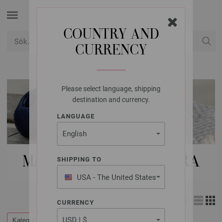
COUNTRY AND
CURRENCY
USD
Mitt konto
Please select language, shipping
destination and currency.
LANGUAGE
MAGAZINE | LINEA PURA
SHIPPING TO
USA - The United States
of America
Visa:
CURRENCY
Kategorier