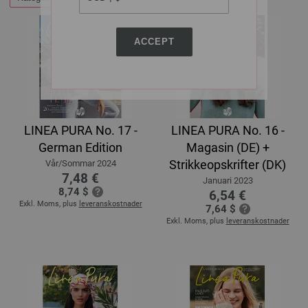
ACCEPT
LINEA PURA No. 17 -
LINEA PURA No. 16 -
German Edition
Magasin (DE) +
Strikkeopskrifter (DK)
Vår/Sommar 2024
7,48 €
Januari 2023
8,74 $
6,54 €
Exkl. Moms, plus
leveranskostnader
7,64 $
Exkl. Moms, plus
leveranskostnader