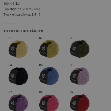
100 % Silke
Löplängd: ca. 200 m / 50 g
Tjocklek på stickor: 3,5 - 4
TILLGÄNGLIGA FÄRGER
01
02
03
04
05
06
07
08
09