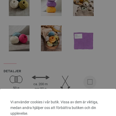
DETALJER
ca. 200 m
50 g
per 50 g
3,5 - 4
10 x 10 cm
32 Rader, 25
Vi använder cookies i vår butik. Vissa av dem är viktiga,
Maskor
medan andra hjälper oss att förbättra butiken och din
upplevelse.