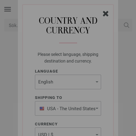
COUNTRY AND
CURRENCY
USD
Mitt konto
Please select language, shipping
LANA GROSSA
destination and currency.
SETAPURA
LANGUAGE
SHIPPING TO
USA - The United States
of America
CURRENCY