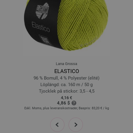
16-svart | EAN: 4033493359078
17-Syrlig grön | EAN: 4033493376730
18-avocadogrön | EAN: 4033493376747
19-cyklamen | EAN: 4033493376754
20-isgrå | EAN: 4033493376761
21-silvergrå | EAN: 4033493376778
22-turkos | EAN: 4033493376785
23-blåklint | EAN: 4033493376792
Lana Grossa
24-orange | EAN: 4033493398749
ELASTICO
25-laxröd | EAN: 4033493398756
96 % Bomull, 4 % Polyester (elité)
26-pastellrosa | EAN: 4033493398763
Löplängd: ca. 160 m / 50 g
27-violett | EAN: 4033493398770
Tjocklek på stickor: 3,5 - 4,5
4,16 €
28-beige | EAN: 4033493398787
4,86 $
29-pastellblå | EAN: 4033493398794
Exkl. Moms, plus leveranskostnader, Baspris:
83,20 €
/ kg
30-vitgrön | EAN: 4033493398800
prev
next