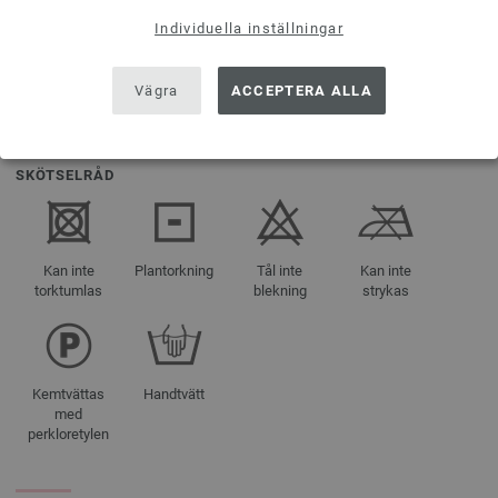
Individuella inställningar
Storlek 38 -
40
ca. 300 g
Vägra
ACCEPTERA ALLA
SKÖTSELRÅD
Kan inte
Plantorkning
Tål inte
Kan inte
torktumlas
blekning
strykas
Kemtvättas
Handtvätt
med
perkloretylen