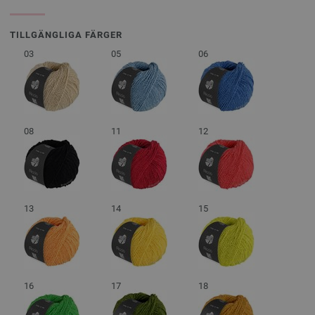
TILLGÄNGLIGA FÄRGER
03
05
06
08
11
12
13
14
15
16
17
18