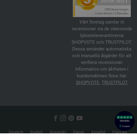
Vårt företag samlar in
recensioner via de oberoende
tjänsteleverantörerna
SHOPVOTE och TRUSTPILOT.
Dessa använder automatiska
och manuella åtgärder för att
verifiera recensioner.
Information om äktheten i
kundomdömen finns här:
SHOPVOTE
,
TRUSTPILOT
Deutsch
English
Bosanski
Dansk
Español
Français