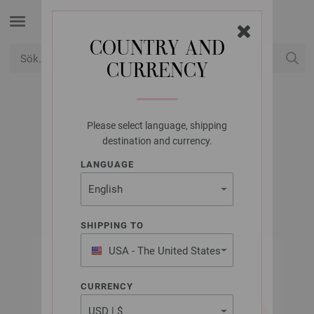
COUNTRY AND
CURRENCY
USD
Mitt konto
Please select language, shipping
LANA GROSSA
destination and currency.
RICCIO
LANGUAGE
SHIPPING TO
USA - The United States
of America
CURRENCY