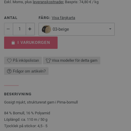
Exkl. Moms, plus
leveranskostnader
, Baspris:
74,80 €
/ kg
ANTAL
FÄRG:
Visa färgkarta
03-beige
I VARUKORGEN
På inköpslistan
Visa modeller för detta garn
Frågor om artikeln?
BESKRIVNING
Gosigt mjukt, strukturerat garn i Pima-bomull
84 % Bomull, 16 % Polyamid
Löplängd: ca. 110 m / 50 g
Tjocklek på stickor: 4,5 - 5