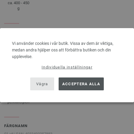
ca. 400 - 450
g
SKÖTSELRÅD
Vi använder cookies i vår butik. Vissa av dem är viktiga,
medan andra hjälper oss att förbättra butiken och din
upplevelse.
Kan inte
Plantorkning
Tål inte
Kan strykas
torktumlas
blekning
på låg värme
Individuella inställningar
Vägra
ACCEPTERA ALLA
Kemtvättas
Normal tvätt
med
30°C
perkloretylen
FÄRGNAMN
01-vit | EAN: 4033493357883