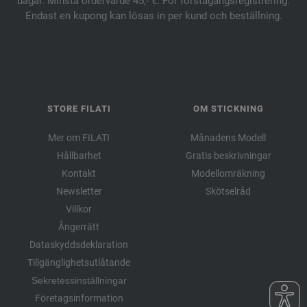
dagar. Minsta ordervärde 45,- €. För förstagångsregistrering.
Endast en kupong kan lösas in per kund och beställning.
STORE FILATI
OM STICKNING
Mer om FILATI
Månadens Modell
Hållbarhet
Gratis beskrivningar
Kontakt
Modellomräkning
Newsletter
Skötselråd
Villkor
Ångerrätt
Dataskyddsdeklaration
Tillgänglighetsutlåtande
Sekretessinställningar
Företagsinformation