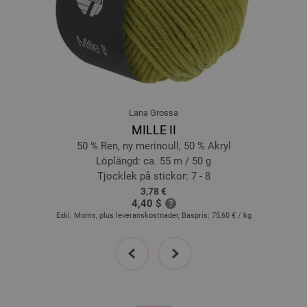
18-majsgul | EAN: 4033493375832
19-orange | EAN: 4033493375849
20-aqua | EAN: 4033493375856
21-turkosblå | EAN: 4033493375863
22-mauve | EAN: 4033493375870
23-kiselgrå | EAN: 4033493375887
Lana Grossa
24-antracit | EAN: 4033493375894
MILLE II
50 % Ren, ny merinoull, 50 % Akryl
Löplängd: ca. 55 m / 50 g
Tjocklek på stickor: 7 - 8
3,78 €
4,40 $
Exkl. Moms, plus leveranskostnader, Baspris:
75,60 €
/ kg
prev
next