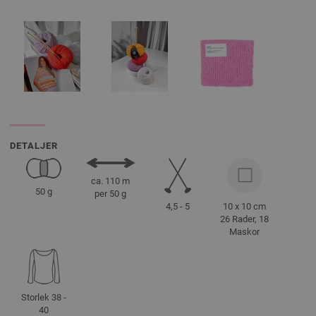
DETALJER
ca. 110 m
50 g
per 50 g
4,5 - 5
10 x 10 cm
26 Rader, 18
Maskor
Storlek 38 -
40