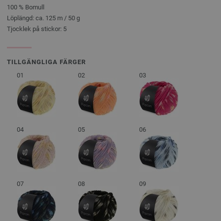
100 % Bomull
Löplängd: ca. 125 m / 50 g
Tjocklek på stickor: 5
TILLGÄNGLIGA FÄRGER
01
02
03
04
05
06
07
08
09