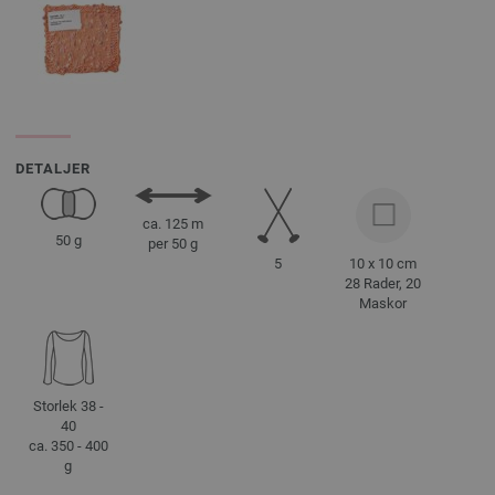
DETALJER
ca. 125 m
50 g
per 50 g
5
10 x 10 cm
28 Rader, 20
Maskor
Storlek 38 -
40
ca. 350 - 400
g