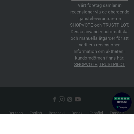
Vårt företag samlar in
recensioner via de oberoende
tjänsteleverantörerna
SHOPVOTE och TRUSTPILOT.
Dessa använder automatiska
och manuella åtgärder för att
verifiera recensioner.
Information om äktheten i
kundomdömen finns här:
SHOPVOTE
,
TRUSTPILOT
Deutsch
English
Bosanski
Dansk
Español
Français
Hrvatski
Italiano
Nederlands
Norsk
Русский
Srpski
Suomi
Svenska