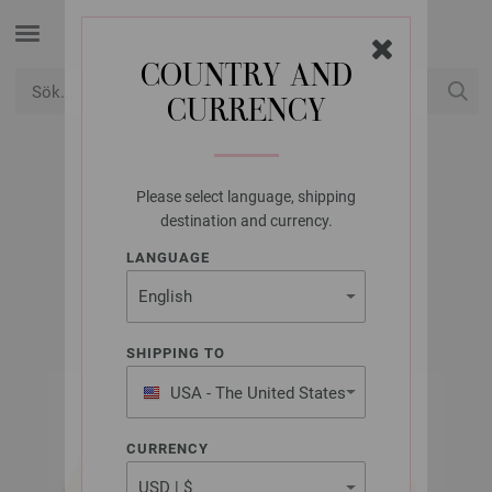
COUNTRY AND
CURRENCY
USD
Mitt konto
Please select language, shipping
LANA GROSSA
destination and currency.
POPCORN
LANGUAGE
SHIPPING TO
USA - The United States
of America
CURRENCY