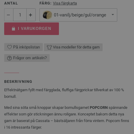
ANTAL
FÄRG:
Visa färgkarta
01-vanilj/beige/gul/orange
I VARUKORGEN
På inköpslistan
Visa modeller för detta garn
Frågor om artikeln?
BESKRIVNING
Effektnätgarn fyllt med färgglada, fluffiga färgprickar tillverkat av 100 %
bomull.
Med sina söta små knoppar skapar bomullsgarnet
POPCORN
spännande
effekter som gör stickningen ännu roligare. Konceptet bakom detta nya
garn är baserat på Cassata – bästsäljaren från förra vintern. Popcorn finns
i 16 intressanta färger.