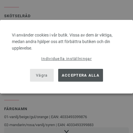
SKÖTSELRÅD
Vi använder cookies i vår butik. Vissa av dem är viktiga,
Kan inte
Plantorkning
Tål inte
Kan strykas
medan andra hjälper oss att förbättra butiken och din
torktumlas
blekning
på låg värme
upplevelse.
Individuella inställningar
Kemtvättas
Extra
Vägra
ACCEPTERA ALLA
med
skonsam
perkloretylen
tvätt 30°C
FÄRGNAMN
01-vanilj/
beige/
gul/
orange | EAN: 4033493399876
02-mandarin/
rosa/
vanilj/
syren | EAN: 4033493399883
03-pink/
rosa/
grège/
beigegrå/
gul | EAN: 4033493399890