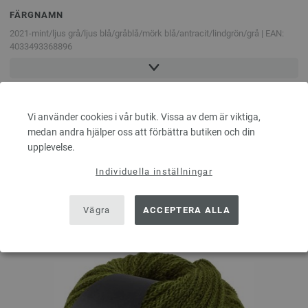
FÄRGNAMN
2021-mint/
ljus grå/
ljus blå/
gråblå/
mörk blå/
antracit/
lindgrön/
grå | EAN:
4033493368896
2022-silvergrå/
ljus grå/
mellangrå/
isblå/
gråblå/
vit | EAN: 4033493368902
2023-rosa/
grå/
ljus blå/
ljus grön/
petrol/
turkos/
gråbrun | EAN:
4033493368919
2024-taupe/
beige/
vanilj/
lax/
orange/
gråbrun/
ljus grå | EAN:
Vi använder cookies i vår butik. Vissa av dem är viktiga,
4033493368926
medan andra hjälper oss att förbättra butiken och din
upplevelse.
2025-vinröd/
kardinalröd/
grå/
gråbrun/
rosa/
ockergul | EAN: 4033493368933
ANDRA KUNDER HAR OCKSÅ
2026-svartröd/
bordeaux/
blålila/
gråbrun/
grå | EAN: 4033493368940
Individuella inställningar
KÖPT
2027-brun/
orange/
ljus grön/
ljus oliv/
mörk oliv/
grön/
mörk violett | EAN:
4033493368957
Vägra
ACCEPTERA ALLA
2028-lax/
gul/
nejlika/
grön/
brun/
hummer | EAN: 4033493368964
2029-beige/
kamel/
orange/
turkos/
brun | EAN: 4033493368971
2030-äggulagul/
ljus brun/
gråbrun/
gul/
orange | EAN: 4033493368988