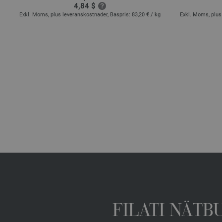
4,84 $
 €
/
Exkl. Moms, plus leveranskostnader, Baspris:
83,20 €
/ kg
Exkl. Moms, plus
FILATI NÄTB