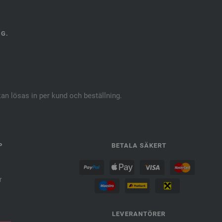
NG.
kan lösas in per kund och beställning.
P
BETALA SÄKERT
r
LEVERANTÖRER