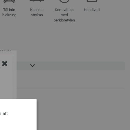
Tål inte
Kan inte
Kemtvättas
Handtvätt
blekning
strykas
med
perkloretylen
t | EAN:
Y
KÖPT
s att