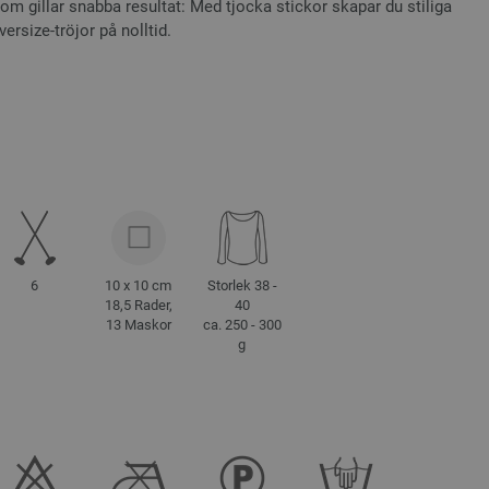
som gillar snabba resultat: Med tjocka stickor skapar du stiliga
versize-tröjor på nolltid.
6
10 x 10 cm
Storlek 38 -
18,5 Rader,
40
13 Maskor
ca. 250 - 300
g