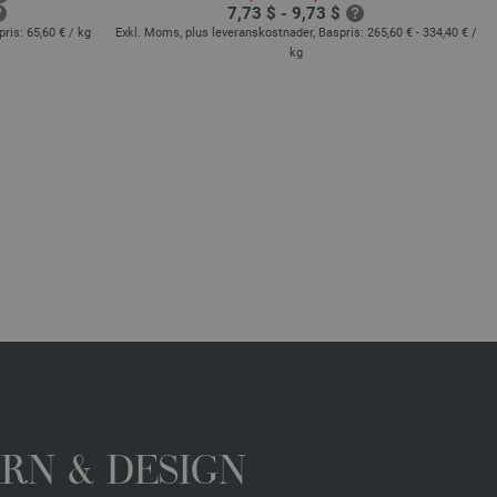
7,73 $ - 9,73 $
pris:
65,60 €
/ kg
Exkl. Moms, plus leveranskostnader, Baspris:
265,60 € - 334,40 €
/
kg
ARN & DESIGN