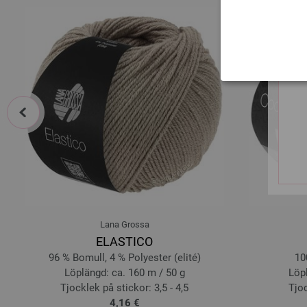
prev
Lana Grossa
ELASTICO
96 % Bomull, 4 % Polyester (elité)
10
Löplängd: ca. 160 m / 50 g
Löpl
Tjocklek på stickor: 3,5 - 4,5
Tjoc
4,16 €