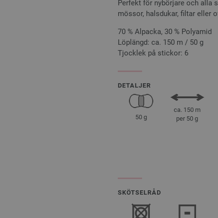
Perfekt för nybörjare och alla 
mössor, halsdukar, filtar eller o
70 % Alpacka, 30 % Polyamid
Löplängd: ca. 150 m / 50 g
Tjocklek på stickor: 6
DETALJER
ca. 150 m
50 g
per 50 g
SKÖTSELRÅD