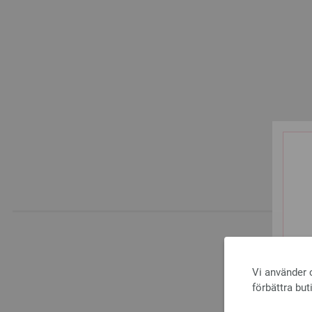
AND
Vi använder c
förbättra but