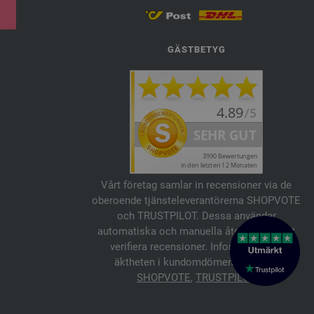
GÄSTBETYG
Vårt företag samlar in recensioner via de
oberoende tjänsteleverantörerna SHOPVOTE
och TRUSTPILOT. Dessa använder
automatiska och manuella åtgärder för att
verifiera recensioner. Information om
äktheten i kundomdömen finns här:
SHOPVOTE
,
TRUSTPILOT