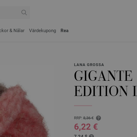
ckor & Nålar
Värdekupong
Rea
LANA GROSSA
GIGANTE
EDITION 
RRP:
8,36 €
6,22 €
7,24 $