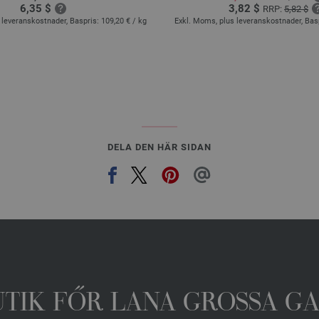
6,35 $
3,82 $
RRP:
5,82 $
 leveranskostnader, Baspris:
109,20 €
/ kg
Exkl. Moms, plus leveranskostnader, Bas
DELA DEN HÄR SIDAN
UTIK FŐR LANA GROSSA G