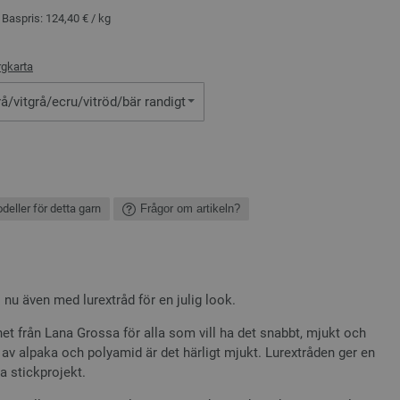
, Baspris:
124,40 €
/ kg
rgkarta
å/vitgrå/ecru/vitröd/bär randigt
deller för detta garn
Frågor om artikeln?
nu även med lurextråd för en julig look.
net från Lana Grossa för alla som vill ha det snabbt, mjukt och
av alpaka och polyamid är det härligt mjukt. Lurextråden ger en
ga stickprojekt.