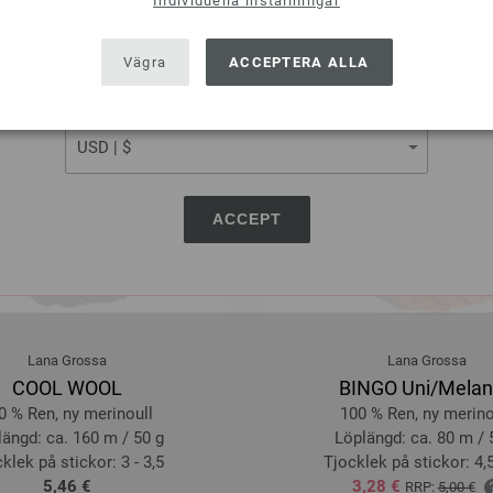
Individuella inställningar
SHIPPING TO
USA - The United States of America
Vägra
ACCEPTERA ALLA
CURRENCY
ACCEPT
Lana Grossa
Lana Grossa
COOL WOOL
BINGO Uni/Mela
0 % Ren, ny merinoull
100 % Ren, ny merino
ängd: ca. 160 m / 50 g
Löplängd: ca. 80 m / 
klek på stickor: 3 - 3,5
Tjocklek på stickor: 4,5
5,46 €
3,28 €
RRP:
5,00 €