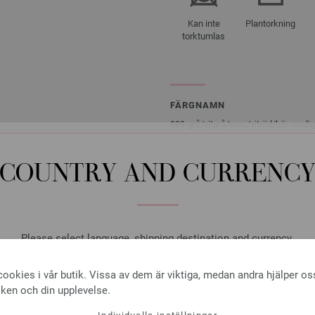
Kan inte
Plantorkning
torktumlas
FÄRGNAMN
999-grå/
vitgrå/
ecru/
vitröd/
bär randig
4033493397872
COUNTRY AND CURRENC
Please select language, shipping destination and currency.
RA KUNDER HAR OCKSÅ 
LANGUAGE
ookies i vår butik. Vissa av dem är viktiga, medan andra hjälper os
iken och din upplevelse.