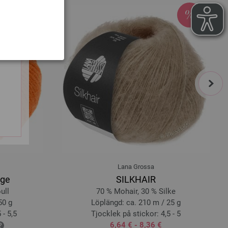
next
Lana Grossa
nge
SILKHAIR
ull
70 % Mohair, 30 % Silke
50 g
Löplängd: ca. 210 m / 25 g
 - 5,5
Tjocklek på stickor: 4,5 - 5
6,64 € - 8,36 €