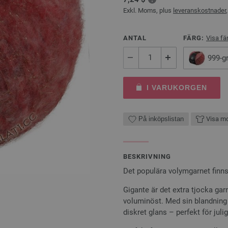
Exkl. Moms, plus
leveranskostnader
ANTAL
FÄRG:
Visa fä
999-gr
I VARUKORGEN
På inköpslistan
Visa mo
BESKRIVNING
Det populära volymgarnet finns 
Gigante är det extra tjocka gar
voluminöst. Med sin blandning 
diskret glans – perfekt för juli