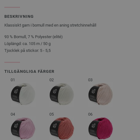
BESKRIVNING
Klassiskt garn i bomull med en aning stretchinnehåll
93 % Bomull, 7 % Polyester (elité)
Löplängd: ca. 105 m / 50 g
Tjocklek på stickor: 5 - 5,5
TILLGÄNGLIGA FÄRGER
01
02
03
04
05
06