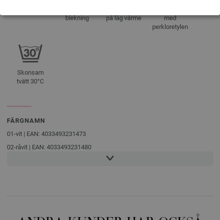
Plantorkning
Tål inte
Kan strykas
Kemtvättas
blekning
på låg värme
med
perkloretylen
Skonsam
tvätt 30°C
FÄRGNAMN
01-vit | EAN: 4033493231473
02-råvit | EAN: 4033493231480
03-mjuk rosa | EAN: 4033493231497
04-rosa | EAN: 4033493231503
05-laxrosa | EAN: 4033493231510
06-pink | EAN: 4033493231527
07-röd | EAN: 4033493231534