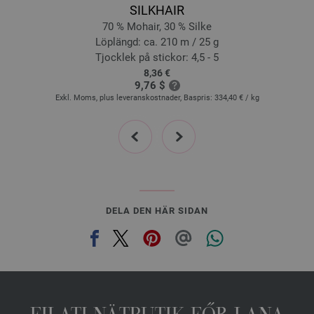
SILKHAIR
25-beige | EAN: 4033493231718
70 % Mohair, 30 % Silke
26-svart | EAN: 4033493231725
Löplängd: ca. 210 m / 25 g
27-lila | EAN: 4033493251914
Tjocklek på stickor: 4,5 - 5
8,36 €
28-aubergine | EAN: 4033493251921
9,76 $
29-burgund | EAN: 4033493251938
Exkl. Moms, plus leveranskostnader, Baspris:
334,40 €
/ kg
30-curry | EAN: 4033493251945
prev
next
31-rökblå | EAN: 4033493251952
32-pastellturkos | EAN: 4033493251969
33-mandarin | EAN: 4033493269292
34-orange | EAN: 4033493269308
35-ljung | EAN: 4033493269315
DELA DEN HÄR SIDAN
36-oleandergrön | EAN: 4033493269322
37-mörk petrol | EAN: 4033493269339
38-mintgrön | EAN: 4033493269346
39-blå | EAN: 4033493269353
40-bläck | EAN: 4033493269360