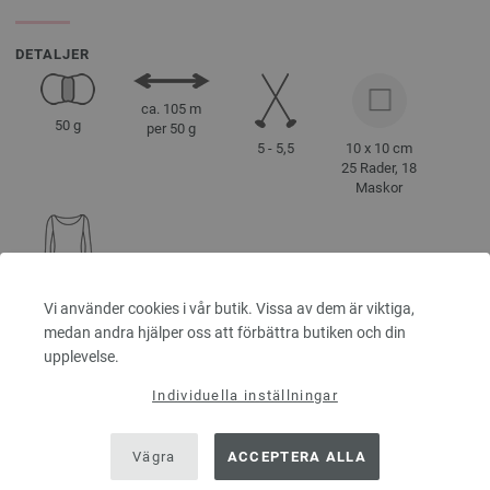
DETALJER
ca. 105 m
50 g
per 50 g
5 - 5,5
10 x 10 cm
25 Rader, 18
Maskor
Storlek 38 -
Vi använder cookies i vår butik. Vissa av dem är viktiga,
40
ca. 450 g
medan andra hjälper oss att förbättra butiken och din
upplevelse.
Individuella inställningar
SKÖTSELRÅD
Vägra
ACCEPTERA ALLA