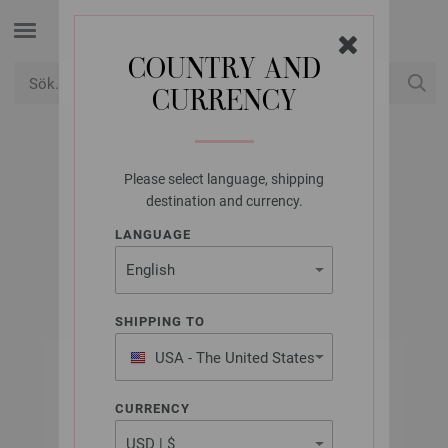
COUNTRY AND
CURRENCY
USD
Mitt konto
Please select language, shipping
LANA GROSSA
destination and currency.
COOL COTTON
LANGUAGE
SHIPPING TO
USA - The United States
of America
CURRENCY