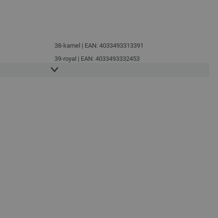
38-kamel | EAN: 4033493313391
39-royal | EAN: 4033493332453
40-ljus blå | EAN: 4033493332460
41-syren | EAN: 4033493332477
42-orkidérosa | EAN: 4033493332484
43-nejlika | EAN: 4033493332491
944
44-orange | EAN: 4033493332507
74951
45-nougat | EAN: 4033493332514
46-grågrön | EAN: 4033493332521
47-grön | EAN: 4033493332538
48-ljus grön | EAN: 4033493332552
999
49-smaragdgrön | EAN: 4033493348263
50-ljus oliv | EAN: 4033493348270
51-hummer | EAN: 4033493355735