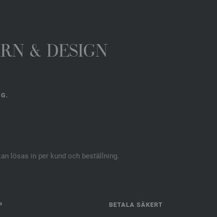
ARN & DESIGN
NG.
kan lösas in per kund och beställning.
P
BETALA SÄKERT