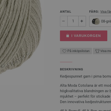
ANTAL
FÄRG:
Visa fä
08-gr
I VARUKORGEN
På inköpslistan
Visa mo
BESKRIVNING
Kedjespunnet garn i pima bomul
Alta Moda Cotolana är ett mod
högkvalitativa blandningen av 
mjukhet – perfekt för stickade
Den innovativa kedjestrukturen