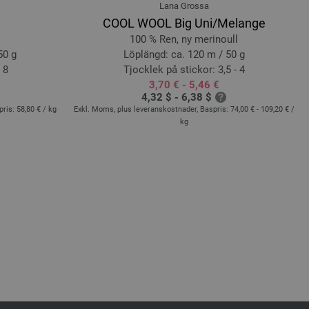
Lana Grossa
COOL WOOL Big Uni/Melange
100 % Ren, ny merinoull
50 g
Löplängd: ca. 120 m / 50 g
 8
Tjocklek på stickor: 3,5 - 4
3,70 € - 5,46 €
4,32 $ - 6,38 $
pris:
58,80 €
/ kg
Exkl. Moms, plus leveranskostnader, Baspris:
74,00 € - 109,20 €
/
kg