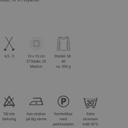
noull, 10 % Polyamid
4,5 - 5
10 x 10 cm
Storlek 38 -
27 Rader, 20
40
Maskor
ca. 500 g
Tål inte
Kan strykas
Kemtvättas
Extra
blekning
på låg värme
med
skonsam
perkloretylen
tvätt 30°C