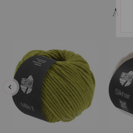
AND
prev