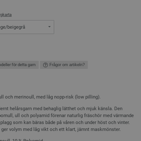
rgkarta
ège/beigegrå
deller för detta garn
Frågor om artikeln?
l och merinoull, med låg nopp-risk (low pilling).
ernt helårsgarn med behaglig lätthet och mjuk känsla. Den
bomull, ull och polyamid förenar naturlig fräschör med värmande
 plagg som kan bäras både på våren och under höst och vinter.
 ger volym med låg vikt och ett klart, jämnt maskmönster.