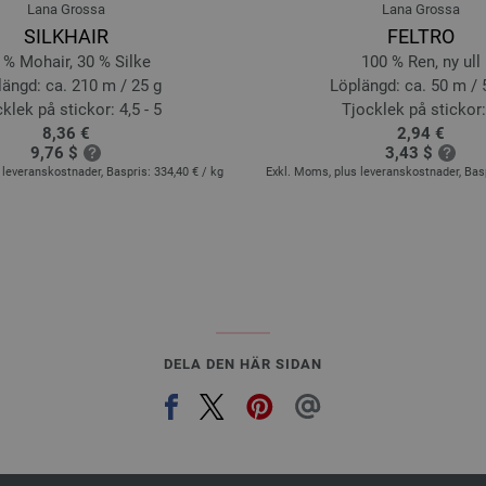
Lana Grossa
Lana Grossa
SILKHAIR
FELTRO
 % Mohair, 30 % Silke
100 % Ren, ny ull
ängd: ca. 210 m / 25 g
Löplängd: ca. 50 m / 
klek på stickor: 4,5 - 5
Tjocklek på stickor:
8,36 €
2,94 €
9,76 $
3,43 $
 leveranskostnader, Baspris:
334,40 €
/ kg
Exkl. Moms, plus leveranskostnader, Bas
DELA DEN HÄR SIDAN