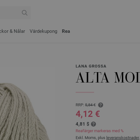
ckor & Nålar
Värdekupong
Rea
LANA GROSSA
ALTA MO
RRP:
5,84 €
4,12 €
4,81 $
Reafärger markeras med %
Exkl. Moms, plus
leveranskostnader