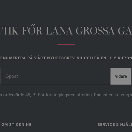
UTIK FŐR LANA GROSSA G
ENUMERERA PÅ VÅRT NYHETSBREV NU OCH FÅ EN 10 € KUPO
ta ordervärde 45,- €. För förstagångsregistrering. Endast en kupong 
OM STICKNING
SERVICE & HJÄL