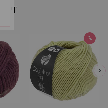
68-mjuk gul | EAN: 4033493398534
KÖPT
69-gul | EAN: 4033493398541
70-gråbrun | EAN: 4033493398558
71-vårgrön | EAN: 4033493398565
0
72-vitgrön | EAN: 4033493398572
next