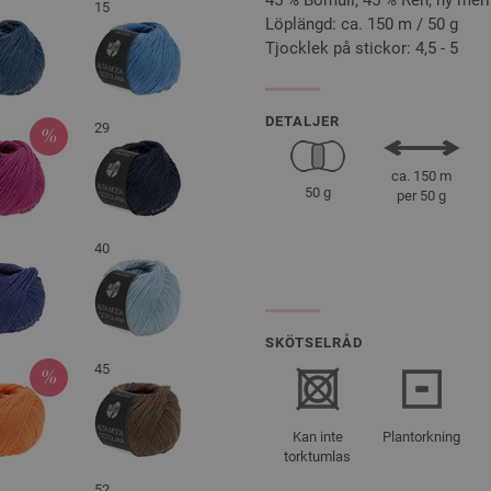
45 % Bomull, 45 % Ren, ny meri
15
Löplängd: ca. 150 m / 50 g
Tjocklek på stickor: 4,5 - 5
DETALJER
29
ca. 150 m
50 g
per 50 g
40
SKÖTSELRÅD
45
Kan inte
Plantorkning
torktumlas
52