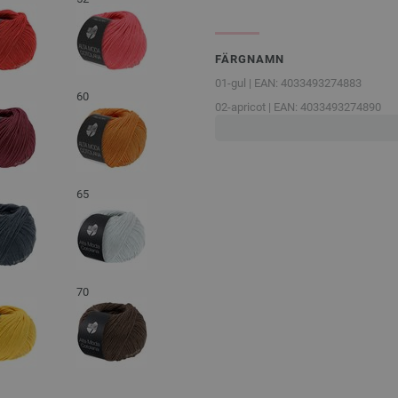
FÄRGNAMN
01-gul | EAN: 4033493274883
60
02-apricot | EAN: 4033493274890
03-kanelbrun | EAN: 4033493274906
04-nejlikeröd | EAN: 4033493274913
05-vinröd | EAN: 4033493274920
65
06-plommon | EAN: 4033493274937
07-gammalrosa | EAN: 4033493274
08-grège/
beigegrå | EAN: 40334932
09-gröngrå | EAN: 4033493274968
70
10-äppelgrön | EAN: 4033493274975
11-isblå | EAN: 4033493274982
12-pastellturkos | EAN: 4033493274
13-petrol | EAN: 4033493275002
14-mörk blå | EAN: 4033493275019