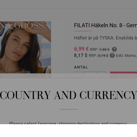
FILATI Häkeln No. 8 - Ger
Häftet är på TYSKA. Enskilda 
6,99 €
RRP:
7,48 €
8,17 $
RRP:
8,74 $
Exkl. Moms,
ANTAL
I VA
COUNTRY AND CURRENC
På inköpslistan
Please select language, shipping destination and currency.
Rundsticka Design-trä: Mu
LANGUAGE