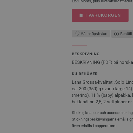
Exkl. Moms, plus
leveranskostnader
I VARUKORGEN
På inköpslistan
Beställ 
BESKRIVNING
BESKRIVNING (PDF) på norsk
DU BEHÖVER
Lana Grossa-kvalitet „Solo Lino
ca. 300 (350) g svart (farge 14
(merino), 11 % (baby) alpakka, 
heklenål nr. 2,5, 2 settpinner nr.
Stickor, knappar och accessoirer ingå
Stickningsbeskrivningarna erhålls gr
även erhålls i pappersform.