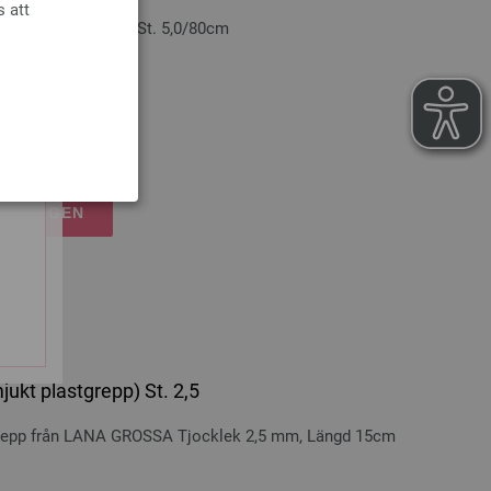
s att
n-trä: Multicolor St. 5,0/80cm
cm
nskostnader
RUKORGEN
ukt plastgrepp) St. 2,5
grepp från LANA GROSSA Tjocklek 2,5 mm, Längd 15cm