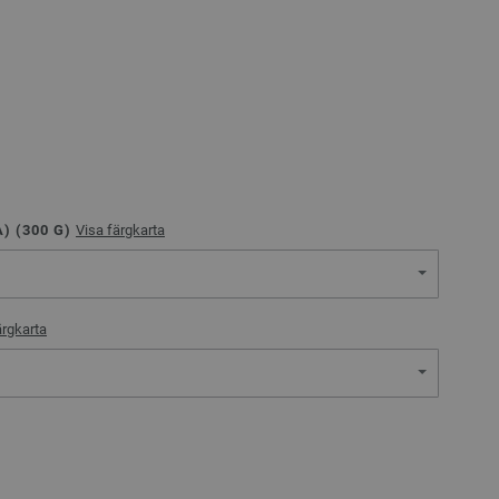
) (
300
G)
Visa färgkarta
ärgkarta