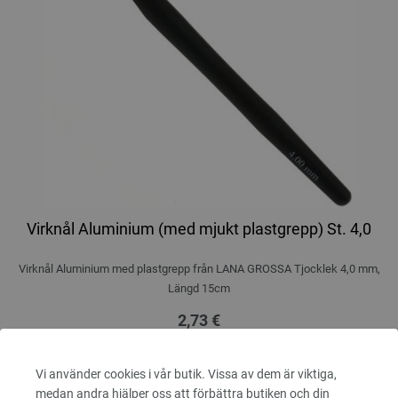
Virknål Aluminium (med mjukt plastgrepp) St. 4,0
Virknål Aluminium med plastgrepp från LANA GROSSA Tjocklek 4,0 mm,
Längd 15cm
2,73 €
3,19 $
Exkl. Moms, plus
leveranskostnader
ANTAL
Vi använder cookies i vår butik. Vissa av dem är viktiga,
medan andra hjälper oss att förbättra butiken och din