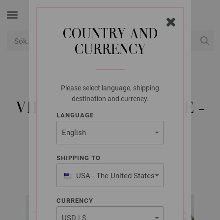
COUNTRY AND
CURRENCY
USD
Mitt konto
Please select language, shipping
LANA GROSSA
destination and currency.
VIRKAD BAG THE CORE -
LANGUAGE
VIRKMÖNSTER (DK)
SHIPPING TO
FILATI Häkeln No. 6 | Modell 35
USA - The United States
of America
CURRENCY