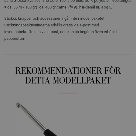
Lana Grossa-kvalitet ”The Core” (50 % bomuld, 50 % polyester, løbelængde
= ca. 85 m / 100 gr): ca. 400 gr camel (fv 9), hæklenål nr. 4 og 5.
Stickor, knappar och accessoirer ingår inte i modellpaketet!
Stickningsbeskrivningarna erhålls gratis via e-post med
leveransbekräftelsen via e-post, och kan på begäran även erhålls i
pappersform.
REKOMMENDATIONER FÖR
DETTA MODELLPAKET