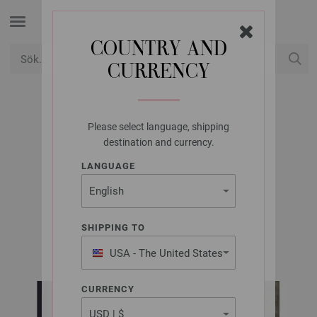
COUNTRY AND
CURRENCY
USD
Mitt konto
Please select language, shipping
LANA GROSSA
destination and currency.
V-SHIRT SUMMER
LANGUAGE
SOFTNESS
SHIPPING TO
LOOKBOOK No. 20 | Modell 7
USA - The United States
of America
CURRENCY