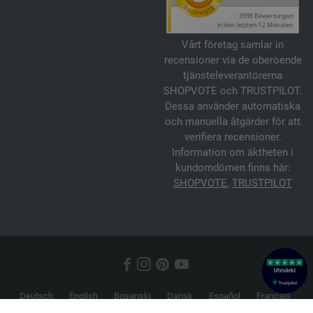
Vårt företag samlar in
recensioner via de oberoende
tjänsteleverantörerna
SHOPVOTE och TRUSTPILOT.
Dessa använder automatiska
och manuella åtgärder för att
verifiera recensioner.
Information om äktheten i
kundomdömen finns här:
SHOPVOTE
,
TRUSTPILOT
Deutsch
English
Bosanski
Dansk
Español
Français