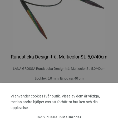
Rundsticka Design-trä: Multicolor St. 5,0/40cm
LANA GROSSA Rundsticka Design-trä: Multicolor St. 5,0/40cm
tjocklek 5,0 mm; längd ca. 40 cm
7,98 €
9,32 $
Exkl. Moms, plus
leveranskostnader
Vi använder cookies i vår butik. Vissa av dem är viktiga,
medan andra hjälper oss att förbättra butiken och din
ANTAL
upplevelse.
Individuella inställningar