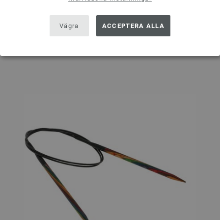
I VARUKORGEN
Vägra
ACCEPTERA ALLA
På inköpslistan