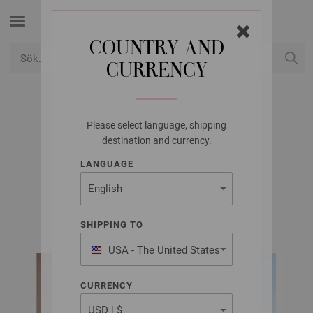
COUNTRY AND
CURRENCY
USD
Mitt konto
Please select language, shipping
LANA GROSSA
destination and currency.
TOP TENCELLINO
LANGUAGE
FILATI Journal No. 71 | Modell 17
SHIPPING TO
USA - The United States
of America
CURRENCY