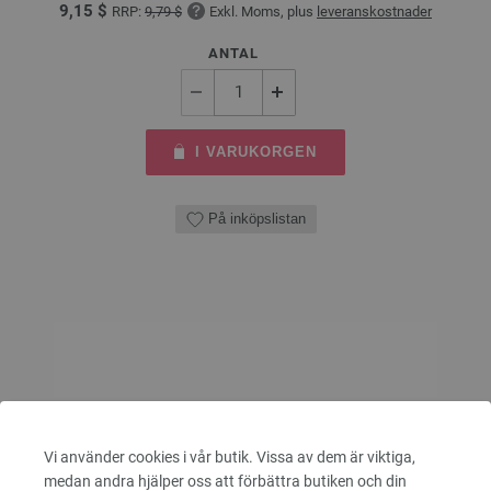
9,15 $
RRP:
9,79 $
Exkl. Moms, plus
leveranskostnader
ANTAL
I VARUKORGEN
På inköpslistan
Vi använder cookies i vår butik. Vissa av dem är viktiga,
medan andra hjälper oss att förbättra butiken och din