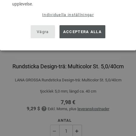
upplevelse.
Individuella inställningar
Vägra
ACCEPTERA ALLA
Rundsticka Design-trä: Multicolor St. 5,0/40cm
LANA GROSSA Rundsticka Design-trä: Multicolor St. 5,0/40cm
tjocklek 5,0 mm; längd ca. 40 cm
7,98 €
9,29 $
Exkl. Moms, plus
leveranskostnader
ANTAL