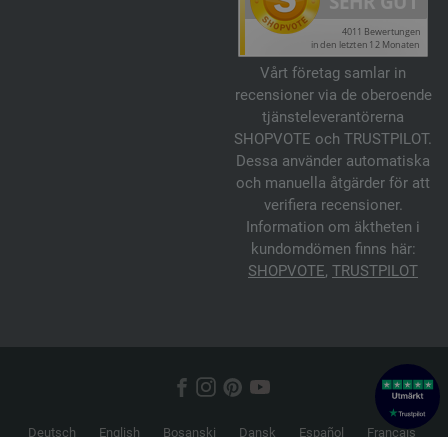
Vårt företag samlar in
recensioner via de oberoende
tjänsteleverantörerna
SHOPVOTE och TRUSTPILOT.
Dessa använder automatiska
och manuella åtgärder för att
verifiera recensioner.
Information om äktheten i
kundomdömen finns här:
SHOPVOTE
,
TRUSTPILOT
Deutsch
English
Bosanski
Dansk
Español
Français