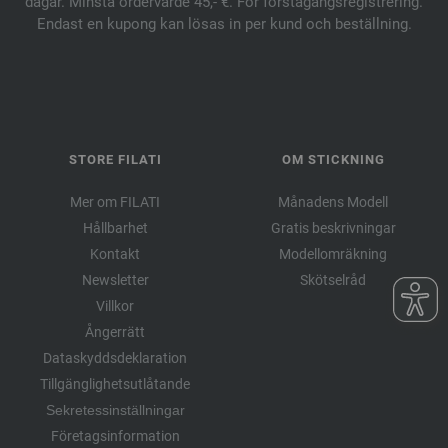
dagar. Minsta ordervärde 45,- €. För förstagångsregistrering.
Endast en kupong kan lösas in per kund och beställning.
STORE FILATI
OM STICKNING
Mer om FILATI
Månadens Modell
Hållbarhet
Gratis beskrivningar
Kontakt
Modellomräkning
Newsletter
Skötselråd
Villkor
Ångerrätt
Dataskyddsdeklaration
Tillgänglighetsutlåtande
Sekretessinställningar
Företagsinformation