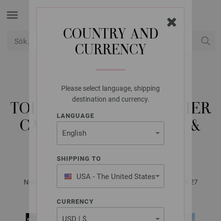
COUNTRY AND
CURRENCY
USD
Mitt konto
Please select language, shipping
LANA GROSSA
destination and currency.
TOP FILO LUREX, SUMMER
LANGUAGE
CASHMERE, SETASURI &
GLAMOUR
SHIPPING TO
USA - The United States
Nera No. 2 - Magazine (DE) + Oppskrifter (NO) | Modell 27
of America
CURRENCY