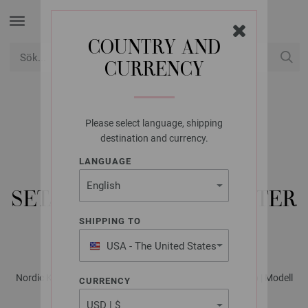
COUNTRY AND
CURRENCY
USD
Mitt konto
Please select language, shipping
LANA GROSSA
destination and currency.
TOP-DOWN
LANGUAGE
RAGLANPULLOVER
SETASURI - STICKMÖNSTER
(DK)
SHIPPING TO
USA - The United States
of America
Nordic Knits No. 2 - Magasin (DE) + Strikkeopskrifter (DK) | Modell
CURRENCY
14