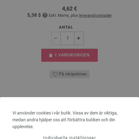
4,62 €
5,38 $
Exkl. Moms, plus
leveranskostnader
ANTAL
I VARUKORGEN
På inköpslistan
Vi använder cookies i vår butik. Vissa av dem är viktiga,
medan andra hjälper oss att förbättra butiken och din
upplevelse.
Individuella inställningar