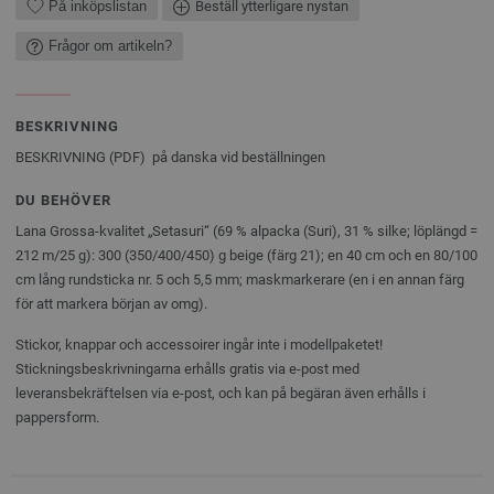
På inköpslistan
Beställ ytterligare nystan
Frågor om artikeln?
BESKRIVNING
BESKRIVNING (PDF) på danska vid beställningen
DU BEHÖVER
Lana Grossa-kvalitet „Setasuri“ (69 % alpacka (Suri), 31 % silke; löplängd =
212 m/25 g): 300 (350/400/450) g beige (färg 21); en 40 cm och en 80/100
cm lång rundsticka nr. 5 och 5,5 mm; maskmarkerare (en i en annan färg
för att markera början av omg).
Stickor, knappar och accessoirer ingår inte i modellpaketet!
Stickningsbeskrivningarna erhålls gratis via e-post med
leveransbekräftelsen via e-post, och kan på begäran även erhålls i
pappersform.