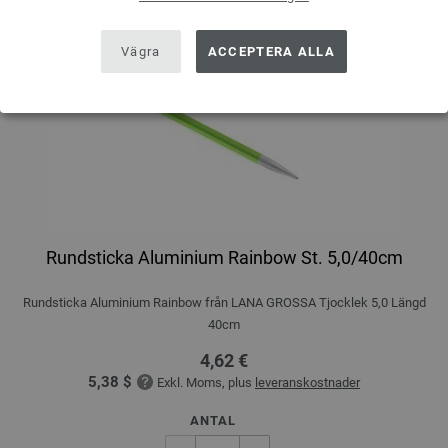
Vägra
ACCEPTERA ALLA
Rundsticka Aluminium Rainbow St. 5,0/40cm
Rundsticka Aluminium Rainbow från LANA GROSSA Tjocklek 5,0 Längd
40cm
4,62 €
5,38 $
Exkl. Moms, plus
leveranskostnader
ANTAL