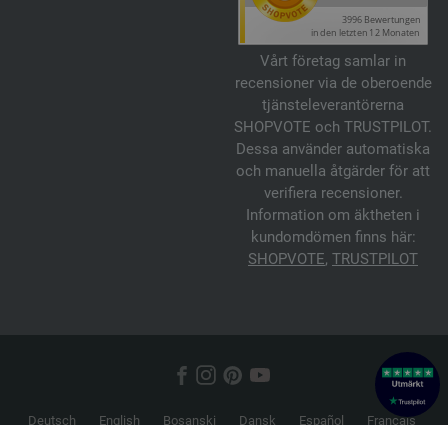
Vårt företag samlar in
recensioner via de oberoende
tjänsteleverantörerna
SHOPVOTE och TRUSTPILOT.
Dessa använder automatiska
och manuella åtgärder för att
verifiera recensioner.
Information om äktheten i
kundomdömen finns här:
SHOPVOTE
,
TRUSTPILOT
Deutsch
English
Bosanski
Dansk
Español
Français
Hrvatski
Italiano
Nederlands
Norsk
Русский
Srpski