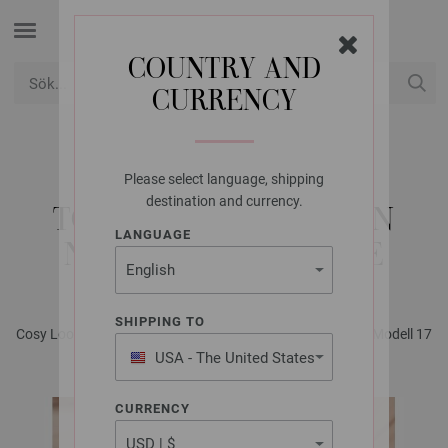
COUNTRY AND
CURRENCY
USD
Mitt konto
Please select language, shipping
FILATI STUDIO
destination and currency.
TOP DOWN CARDIGAN
LANGUAGE
NATURAL LAMA FINE
SHIPPING TO
Cosy Looks No. 2 - Magasin (DE) + Strikkeopskrifter (SE) | Modell 17
USA - The United States
of America
CURRENCY