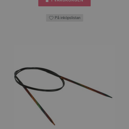
I VARUKORGEN
På inköpslistan