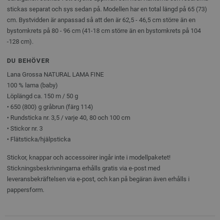
stickas separat och sys sedan på. Modellen har en total längd på 65 (73)
cm. Bystvidden är anpassad så att den är 62,5 - 46,5 cm större än en
bystomkrets på 80 - 96 cm (41-18 cm större än en bystomkrets på 104
-128 cm).
DU BEHÖVER
Lana Grossa NATURAL LAMA FINE
100 % lama (baby)
Löplängd ca. 150 m / 50 g
• 650 (800) g gråbrun (färg 114)
• Rundsticka nr. 3,5 / varje 40, 80 och 100 cm
• Stickor nr. 3
• Flätsticka/hjälpsticka
Stickor, knappar och accessoirer ingår inte i modellpaketet!
Stickningsbeskrivningarna erhålls gratis via e-post med
leveransbekräftelsen via e-post, och kan på begäran även erhålls i
pappersform.