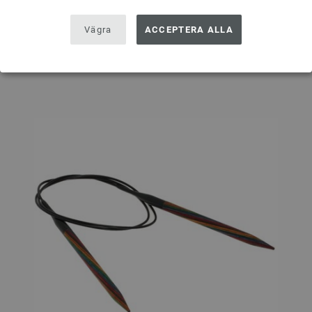
I VARUKORGEN
Vägra
ACCEPTERA ALLA
På inköpslistan