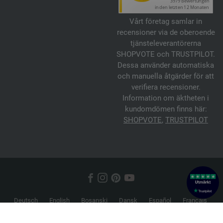
Vårt företag samlar in
recensioner via de oberoende
tjänsteleverantörerna
SHOPVOTE och TRUSTPILOT.
Dessa använder automatiska
och manuella åtgärder för att
verifiera recensioner.
Information om äktheten i
kundomdömen finns här:
SHOPVOTE
,
TRUSTPILOT
Deutsch
English
Bosanski
Dansk
Español
Français
Hrvatski
Italiano
Nederlands
Norsk
Русский
Srpski