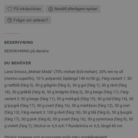
På inköpslistan
Beställ ytterligare nystan
Frågor om artikeln?
BESKRIVNING
BESKRIVNING på danska
DU BEHÖVER
Lana Grossa „Mohair Moda“ (70% mohair (kid mohair), 20% ren ny ull
(merino superfin), 10 % polyamid, löplängd 140 m/50 g), Färg-variant 1: 50
g nattblå (färg 5), 50 g grågrön (färg 3), 50 g gul (färg 1), 50 g råvit (färg
18), 50 g gråblå (färg 4), 50 g lindgrön (färg 2), 50 g beige (färg 11); Färg-
variant 2: 50 g beige (färg 11), 50 g mörkgrå (färg 15), 50 g röd (färg 14), 50
g ljusgrå (färg 17), 50 g svart (färg 16), 50 g mörkbrun (färg 12), 50 g rost
(färg 13); Färg-variant 3: 100 g råvit (färg 18), 50 g blå (färg 6), 50 g ljusgrå
(färg 17), 50 g pink (färg 8), 50 g svart (färg 16), 50 g syrenrosa (färg 9), 50
g violett (färg 7); Stickor nr. 6,5 och 7 Rundsticka nr. 6,5, längd 40 cm
Stickor, knappar och accessoirer ingår inte i modellpaketet!