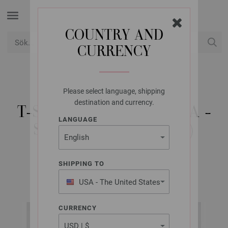
COUNTRY AND
CURRENCY
USD
Mitt konto
Please select language, shipping
LANA GROSSA
destination and currency.
T-SHIRT MOHAIR MODA -
LANGUAGE
STICKMÖNSTER (DK)
SHIPPING TO
ABOUT BERLIN No. 12 | Modell 25
USA - The United States
of America
CURRENCY