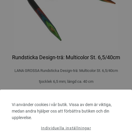
Rundsticka Design-trä: Multicolor St. 6,5/40cm
LANA GROSSA Rundsticka Design-trä: Multicolor St. 6,5/40cm
tjocklek 6,5 mm; längd ca. 40 cm
9,66 €
11,29 $
Exkl. Moms, plus
leveranskostnader
Vi använder cookies i vår butik. Vissa av dem är viktiga,
ANTAL
medan andra hjälper oss att förbättra butiken och din
upplevelse.
Individuella inställningar