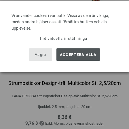
Vi använder cookies i vår butik. Vissa av dem är viktiga,
medan andra hjälper oss att förbättra butiken och din
upplevelse.
Individuella inställningar
Vägra
ACCEPTERA ALLA
Strumpstickor Design-trä: Multicolor St. 2,5/20cm
LANA GROSSA Strumpstickor Design-trä: Multicolor St. 2,5/20cm
tjocklek 2,5 mm; längd ca. 20 cm
8,36 €
9,76 $
Exkl. Moms, plus
leveranskostnader