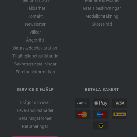
Mer om FILATI
Månadens Modell
Hållbarhet
Gratis beskrivningar
Kontakt
Modellomräkning
Newsletter
Skötselråd
Villkor
Ångerrätt
Dataskyddsdeklaration
Tillgänglighetsutlåtande
Sekretessinställningar
Företagsinformation
SERVICE & HJÄLP
BETALA SÄKERT
Frågor och svar
Leveranskostnader
Betalningsformer
Returneringar