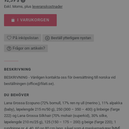
92,39 $
Exkl. Moms, plus
leveranskostnader
I VARUKORGEN
På inköpslistan
Beställ ytterligare nystan
Frågor om artikeln?
BESKRIVNING
BESKRIVNING - Vänligen kontakta oss för översättning till norska vid
beställningen (office@filati.se).
DU BEHÖVER
Lana Grossa Ecopuno (72% bomull, 17% ren ny ull (merino ), 11% alpakka
(baby), løpelengde 215 m/50 g), 250 (300 – 350 – 400) g linbeige (farge
222) og Lana Grossa Silkhair (70% mohair (superkid), 30% silke,
løpelengde 210 m/25 g), 125 (150 – 175 – 200) g beige (farge 220); 1
rundpinne nr. 4, 40, 60 og 80 cm lang, såvel som 4 maskemarkører [MM].