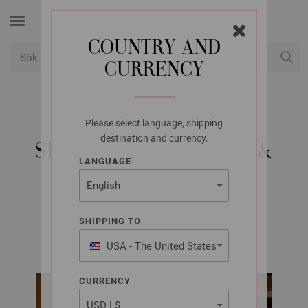
COUNTRY AND
CURRENCY
USD
Mitt konto
Please select language, shipping
LANA GROSSA
destination and currency.
SLIPOVER ECOPUNO &
LANGUAGE
SILKHAIR
SHIPPING TO
Classici No. 29 | Modell 15
USA - The United States
of America
CURRENCY