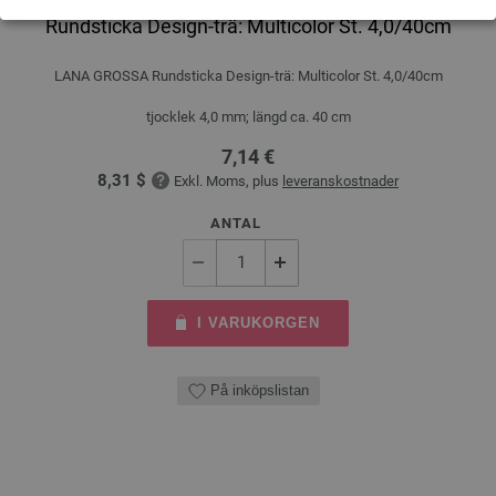
Rundsticka Design-trä: Multicolor St. 4,0/40cm
LANA GROSSA Rundsticka Design-trä: Multicolor St. 4,0/40cm
tjocklek 4,0 mm; längd ca. 40 cm
7,14 €
8,31 $
Exkl. Moms, plus
leveranskostnader
ANTAL
I VARUKORGEN
På inköpslistan