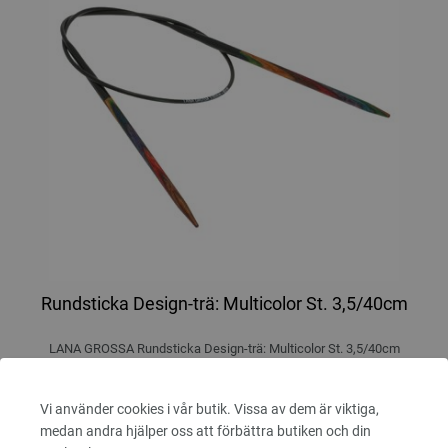
Rundsticka Design-trä: Multicolor St. 3,5/40cm
LANA GROSSA Rundsticka Design-trä: Multicolor St. 3,5/40cm
tjocklek 3,5 mm; längd ca. 40 cm
Vi använder cookies i vår butik. Vissa av dem är viktiga,
7,14 €
medan andra hjälper oss att förbättra butiken och din
8,34 $
Exkl. Moms, plus
leveranskostnader