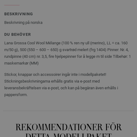
BESKRIVNING
Beskrivning på norska
DU BEHÖVER
Lana Grossa Cool Wool Mélange (100 % ren ny ull (merino), LL = ca. 160
m/50 g), 500 (550 – 600 – 650) g svartrød melert (frg 1404) Pinner: Nr. 4,
rundpinne (40 cm) nr. 3,5, fire hjelpepinner for å legge m til side Tilbehør: 1
maskemarkør (MM)
Stickor, knappar och accessoirer ingår inte i modellpaketet!
Stickningsbeskrivningarna erhålls gratis via e-post med
leveransbekräftelsen via e-post, och kan på begäran även erhålls i
pappersform.
REKOMMENDATIONER FÖR