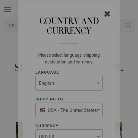
COUNTRY AND
CURRENCY
USD
Mitt konto
Please select language, shipping
LANA GROSSA
destination and currency.
SLIPOVER COOL WOOL
LANGUAGE
MÉLANGE
SHIPPING TO
Merino Edition No. 4 | Modell 43
USA - The United States
of America
CURRENCY