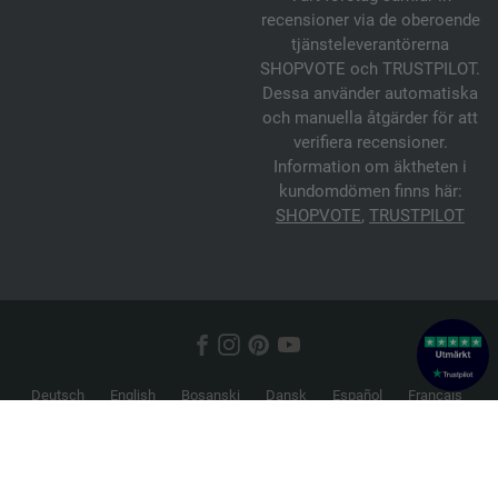
recensioner via de oberoende
tjänsteleverantörerna
SHOPVOTE och TRUSTPILOT.
Dessa använder automatiska
och manuella åtgärder för att
verifiera recensioner.
Information om äktheten i
kundomdömen finns här:
SHOPVOTE
,
TRUSTPILOT
Deutsch
English
Bosanski
Dansk
Español
Français
Hrvatski
Italiano
Nederlands
Norsk
Русский
Srpski
Suomi
Svenska