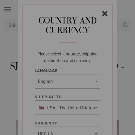
COUNTRY AND
CURRENCY
USD
Mitt konto
Please select language, shipping
LANA GROSSA
destination and currency.
SJAL MERINO CARDATO -
LANGUAGE
STICKMÖNSTER (SE)
SHIPPING TO
ABOUT BERLIN No. 12 | Modell 50
USA - The United States
of America
CURRENCY