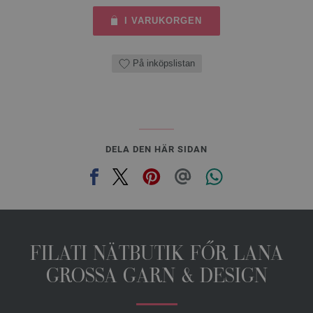
I VARUKORGEN
På inköpslistan
DELA DEN HÄR SIDAN
FILATI NÄTBUTIK FŐR LANA
GROSSA GARN & DESIGN