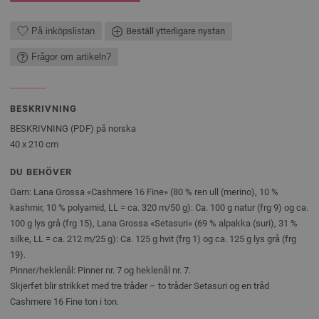
På inköpslistan
Beställ ytterligare nystan
Frågor om artikeln?
BESKRIVNING
BESKRIVNING (PDF) på norska
40 x 210 cm
DU BEHÖVER
Garn: Lana Grossa «Cashmere 16 Fine» (80 % ren ull (merino), 10 %
kashmir, 10 % polyamid, LL = ca. 320 m/50 g): Ca. 100 g natur (frg 9) og ca.
100 g lys grå (frg 15), Lana Grossa «Setasuri» (69 % alpakka (suri), 31 %
silke, LL = ca. 212 m/25 g): Ca. 125 g hvit (frg 1) og ca. 125 g lys grå (frg
19).
Pinner/heklenål: Pinner nr. 7 og heklenål nr. 7.
Skjerfet blir strikket med tre tråder – to tråder Setasuri og en tråd
Cashmere 16 Fine ton i ton.