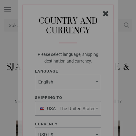
COUNTRY AND
CURRENCY
USD
Mitt konto
Please select language, shipping
LANA GROSSA
destination and currency.
SJAL CASHMERE 16 FINE &
LANGUAGE
SETASURI
SHIPPING TO
Nera No. 1 - Magazine (DE) + Oppskrifter (NO) | Modell 17
USA - The United States
of America
CURRENCY