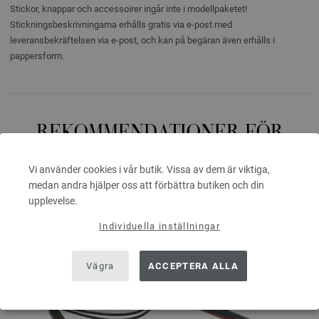
Stickor, knappar och accessoirer ingår inte i modellpaketet!
Stickningsbeskrivningarna erhålls gratis via e-post med
leveransbekräftelsen via e-post, och kan på begäran även erhålls i
pappersform.
REKOMMENDATIONER FÖR
DETTA MODELLPAKET
Vi använder cookies i vår butik. Vissa av dem är viktiga,
medan andra hjälper oss att förbättra butiken och din
upplevelse.
Individuella inställningar
Vägra
ACCEPTERA ALLA