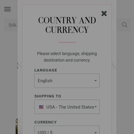
COUNTRY AND
CURRENCY
USD
Mitt konto
Please select language, shipping
LANA GROSSA
destination and currency.
SHOPPER THE BAST &
LANGUAGE
GLAMOUR
SHIPPING TO
Bags No. 3 | Modell 2
USA - The United States
of America
CURRENCY