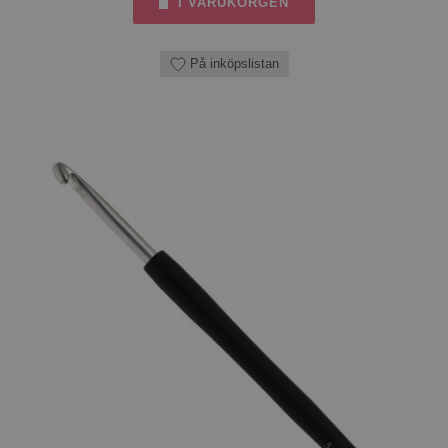
I VARUKORGEN
På inköpslistan