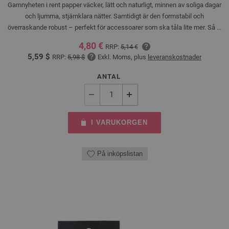
Garnnyheten i rent papper väcker, lätt och naturligt, minnen av soliga dagar
och ljumma, stjärnklara nätter. Samtidigt är den formstabil och
överraskande robust – perfekt för accessoarer som ska tåla lite mer. Så ...
4,80 €
RRP:
5,14 €
5,59 $
RRP:
5,98 $
Exkl. Moms, plus
leveranskostnader
ANTAL
I VARUKORGEN
På inköpslistan