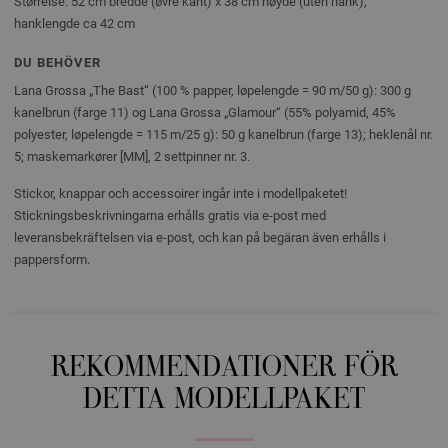
Størrelse: 52 cm bredde (øvre kant) x 38 cm høyde (uten hank),
hanklengde ca 42 cm
DU BEHÖVER
Lana Grossa „The Bast“ (100 % papper, løpelengde = 90 m/50 g): 300 g
kanelbrun (farge 11) og Lana Grossa „Glamour“ (55% polyamid, 45%
polyester, løpelengde = 115 m/25 g): 50 g kanelbrun (farge 13); heklenål nr.
5; maskemarkører [MM], 2 settpinner nr. 3.
Stickor, knappar och accessoirer ingår inte i modellpaketet!
Stickningsbeskrivningarna erhålls gratis via e-post med
leveransbekräftelsen via e-post, och kan på begäran även erhålls i
pappersform.
REKOMMENDATIONER FÖR
DETTA MODELLPAKET