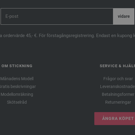
ta ordervärde 45,- €. För förstagångsregistrering. Endast en kupong 
OM STICKNING
SERVICE & HJÄL
Månadens Modell
Frågor och svar
ratis beskrivningar
Leveranskostnade
Modellomräkning
Betalningsformer
Skötselråd
Returneringar
ÅNGRA KÖPET