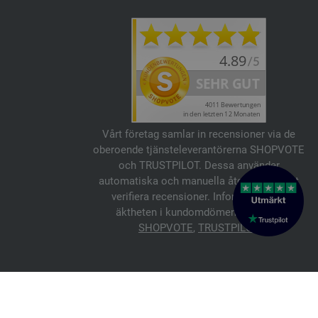
Vårt företag samlar in recensioner via de
oberoende tjänsteleverantörerna SHOPVOTE
och TRUSTPILOT. Dessa använder
automatiska och manuella åtgärder för att
verifiera recensioner. Information om
äktheten i kundomdömen finns här:
SHOPVOTE
,
TRUSTPILOT