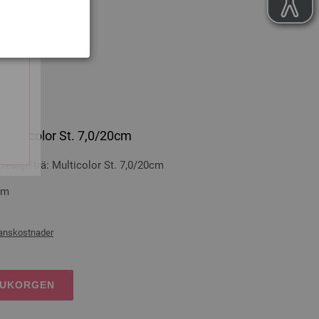
RUKORGEN
 Multicolor St. 7,0/20cm
sign-trä: Multicolor St. 7,0/20cm
cm
ranskostnader
RUKORGEN