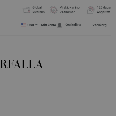
Global
Vi skickar inom
125 dagar
leverans
24 timmar
Ångerrätt
Önskelista
USD
Mitt konto
Varukorg
ARFALLA