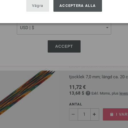
USA - The United States of America
Vägra
ACCEPTERA ALLA
I VA
CURRENCY
På inköpslistan
ACCEPT
Strumpstickor Design-trä:
LANA GROSSA Strumpstickor De
tjocklek 7,0 mm; längd ca. 20 
11,72 €
13,68 $
Exkl. Moms, plus
leve
ANTAL
I VA