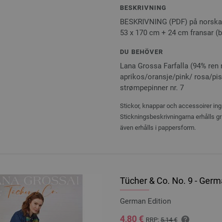
BESKRIVNING
BESKRIVNING (PDF) på norska
53 x 170 cm + 24 cm fransar (b 
DU BEHÖVER
Lana Grossa Farfalla (94% ren n
aprikos/oransje/pink/ rosa/pist
strømpepinner nr. 7
Stickor, knappar och accessoirer ingå
Stickningsbeskrivningarna erhålls gr
även erhålls i pappersform.
Tücher & Co. No. 9 - Germ
German Edition
4,80 €
RRP:
5,14 €