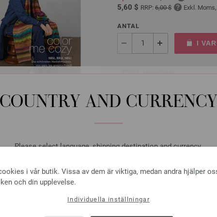
5,60 $
RRP:
6,00 $
Exkl. Moms,
ANTAL
I VA
På inköpslistan
COUNTRY AND CURRENC
Rundsticka Design-trä: Mu
Please select language, shipping destination and currency.
LANA GROSSA Rundsticka Desig
LANGUAGE
tjocklek 7,0 mm; längd ca. 80 
ookies i vår butik. Vissa av dem är viktiga, medan andra hjälper os
iken och din upplevelse.
9,66 €
11,28 $
Exkl. Moms, plus
leve
Individuella inställningar
SHIPPING TO
ANTAL