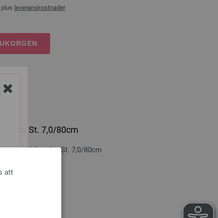
 plus
leveranskostnader
RUKORGEN
Y
lticolor St. 7,0/80cm
n-trä: Multicolor St. 7,0/80cm
cm
s att
ranskostnader