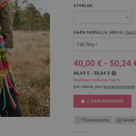
STORLEK:
GARN FARFALLA (
400
G)
Visa f
Välj färg »
40,00 € - 50,24 
46,69 $ - 58,64 $
Reafärger markeras med %
Exkl. Moms, plus
leveranskostnader
I VARUKORGEN
På inköpslistan
Beställ 