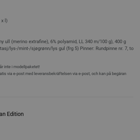
x l)
y ull (merino extrafine), 6% polyamid, LL 340 m/100 g), 400 g
asj/lys-/mint-/sjøgrønn/lys gul (frg 5) Pinner: Rundpinne nr. 7, to
r inte i modellpaketet!
atis via e-post med leveransbekräftelsen via e-post, och kan på begäran
an Edition