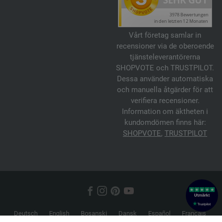
Vårt företag samlar in
recensioner via de oberoende
tjänsteleverantörerna
SHOPVOTE och TRUSTPILOT.
Dessa använder automatiska
och manuella åtgärder för att
verifiera recensioner.
Information om äktheten i
kundomdömen finns här:
SHOPVOTE
,
TRUSTPILOT
Deutsch
English
Bosanski
Dansk
Español
Français