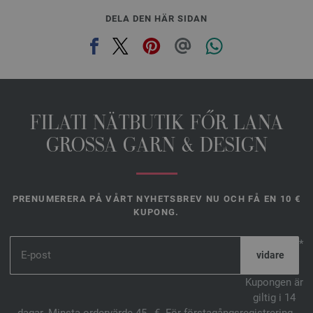
DELA DEN HÄR SIDAN
FILATI NÄTBUTIK FŐR LANA
GROSSA GARN & DESIGN
PRENUMERERA PÅ VÅRT NYHETSBREV NU OCH FÅ EN 10 €
KUPONG.
*
Kupongen är
giltig i 14
dagar. Minsta ordervärde 45,- €. För förstagångsregistrering.