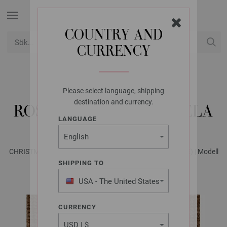
COUNTRY AND
CURRENCY
USD
Mitt konto
Please select language, shipping
FILATI STUDIO
destination and currency.
ROSETT MERINO MISCELA
LANGUAGE
CHRISTMAS Special - Magasin (DE) + Strikkeopskrifter (SE) | Modell
7
SHIPPING TO
USA - The United States
of America
CURRENCY