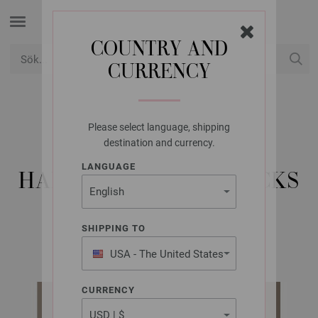
COUNTRY AND
CURRENCY
USD
Mitt konto
Please select language, shipping
LANA GROSSA
destination and currency.
RAGLANPULLOVER
LANGUAGE
HALVÄRMAR COSY SOCKS
SHIPPING TO
Cosy Socks & More Booklet | Modell 4
USA - The United States
of America
CURRENCY