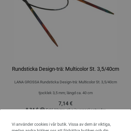
Rundsticka Design-trä: Multicolor St. 3,5/40cm
LANA GROSSA Rundsticka Design-trä: Multicolor St. 3,5/40cm
tjocklek 3,5 mm; längd ca. 40 cm
7,14 €
8,34 $
Exkl. Moms, plus
leveranskostnader
ANTAL
Vi använder cookies i vår butik. Vissa av dem är viktiga,
medan andra hjälper oss att förbättra butiken och din